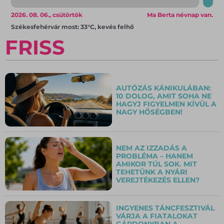
2026. 08. 06., csütörtök
Ma Berta névnap van.
Székesfehérvár most: 33°C, kevés felhő
FRISS
AUTÓZÁS KÁNIKULÁBAN:
10 DOLOG, AMIT SOHA NE
HAGYJ FIGYELMEN KÍVÜL A
NAGY HŐSÉGBEN!
NEM AZ IZZADÁS A
PROBLÉMA – HANEM
AMIKOR TÚL SOK. MIT
TEHETÜNK A NYÁRI
VEREJTÉKEZÉS ELLEN?
INGYENES TÁNCFESZTIVÁL
VÁRJA A FIATALOKAT
GÁRDONYBAN A