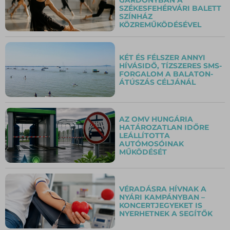
SZÉKESFEHÉRVÁRI BALETT
SZÍNHÁZ
KÖZREMŰKÖDÉSÉVEL
KÉT ÉS FÉLSZER ANNYI
HÍVÁSIDŐ, TÍZSZERES SMS-
FORGALOM A BALATON-
ÁTÚSZÁS CÉLJÁNÁL
AZ OMV HUNGÁRIA
HATÁROZATLAN IDŐRE
LEÁLLÍTOTTA
AUTÓMOSÓINAK
MŰKÖDÉSÉT
VÉRADÁSRA HÍVNAK A
NYÁRI KAMPÁNYBAN –
KONCERTJEGYEKET IS
NYERHETNEK A SEGÍTŐK