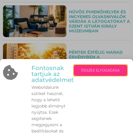
HŰVÖS PIHENŐHELYEK ÉS
INGYENES OLVASNIVALÓK
VÁRJÁK A LÁTOGATÓKAT A
SZENT ISTVÁN KIRÁLY
MÚZEUMBAN
PÉNTEK ÉJFÉLIG MARAD
ÉRVÉNYBEN A
HARMADFOKÚ
HŐSÉGRIASZTÁS
Fontosnak
ÖSSZES ELFOGADÁSA
tartjuk az
adatvédelmet
Weboldalunk
VILÁGSZÍNVONALÚ
sütiket használ,
KONCERTEK VÁRJÁK A
KÖZÖNSÉGET AZ ALBA
hogy a lehető
REGIA JAZZFESZTIVÁLON
legjobb élményt
nyújtsa. Ezek
segítenek
VÍZPARTI VAKÁCIÓ
megjegyezni a
OKOSAN – EZEKRE A
beállításokat és
VESZÉLYEKRE KEVESEN