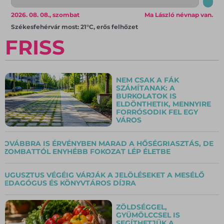
2026. 08. 08., szombat
Ma László névnap van.
Székesfehérvár most: 21°C, erős felhőzet
FRISS
NEM CSAK A FÁK
SZÁMÍTANAK: A
BURKOLATOK IS
ELDÖNTHETIK, MENNYIRE
FORRÓSODIK FEL EGY
VÁROS
TOVÁBBRA IS ÉRVÉNYBEN MARAD A HŐSÉGRIASZTÁS, DE
SZOMBATTÓL ENYHÉBB FOKOZAT LÉP ÉLETBE
AUGUSZTUS VÉGÉIG VÁRJÁK A JELÖLÉSEKET A MESÉLŐ
PEDAGÓGUS ÉS KÖNYVTÁROS DÍJRA
ZÖLDSÉGGEL,
GYÜMÖLCCSEL IS
SEGÍTHETJÜK A