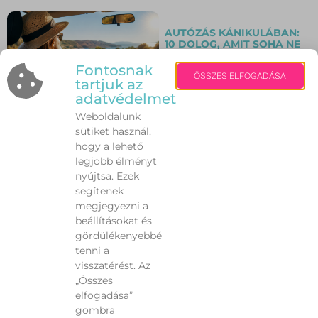
AUTÓZÁS KÁNIKULÁBAN:
10 DOLOG, AMIT SOHA NE
HAGYJ FIGYELMEN KÍVÜL A
NAGY HŐSÉGBEN!
Fontosnak
ÖSSZES ELFOGADÁSA
tartjuk az
adatvédelmet
Weboldalunk
NEM AZ IZZADÁS A
PROBLÉMA – HANEM
sütiket használ,
AMIKOR TÚL SOK. MIT
hogy a lehető
TEHETÜNK A NYÁRI
legjobb élményt
VEREJTÉKEZÉS ELLEN?
nyújtsa. Ezek
segítenek
INGYENES TÁNCFESZTIVÁL
megjegyezni a
VÁRJA A FIATALOKAT
beállításokat és
GÁRDONYBAN A
gördülékenyebbé
SZÉKESFEHÉRVÁRI BALETT
SZÍNHÁZ
tenni a
KÖZREMŰKÖDÉSÉVEL
visszatérést. Az
„Összes
Elöző
1
2
3
…
97
Következő
elfogadása”
gombra