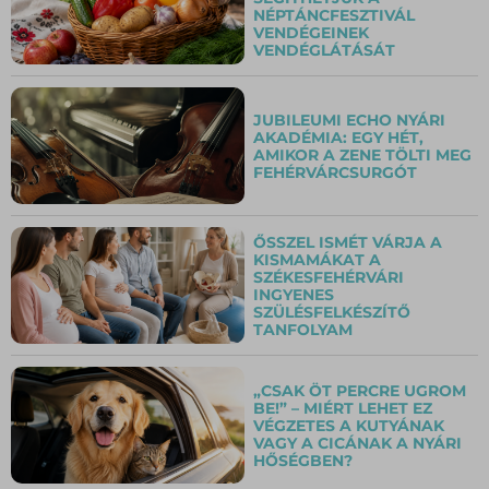
NÉPTÁNCFESZTIVÁL
VENDÉGEINEK
VENDÉGLÁTÁSÁT
JUBILEUMI ECHO NYÁRI
AKADÉMIA: EGY HÉT,
AMIKOR A ZENE TÖLTI MEG
FEHÉRVÁRCSURGÓT
ŐSSZEL ISMÉT VÁRJA A
KISMAMÁKAT A
SZÉKESFEHÉRVÁRI
INGYENES
SZÜLÉSFELKÉSZÍTŐ
TANFOLYAM
„CSAK ÖT PERCRE UGROM
BE!” – MIÉRT LEHET EZ
VÉGZETES A KUTYÁNAK
VAGY A CICÁNAK A NYÁRI
HŐSÉGBEN?