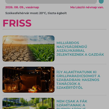
2026. 08. 09., vasárnap
Ma László névnap van.
Székesfehérvár most: 20°C, tiszta égbolt
FRISS
MILLIÁRDOS
NAGYSÁGRENDŰ
ASZÁLYKÁRRAL
JELENTKEZNEK A GAZDÁK
ÍGY ALAKÍTHATUNK KI
GRILLPARADICSOMOT A
SZABADBAN: HASZNOS
TANÁCSOK A
SZAKÉRTŐTŐL
NEM CSAK A FÁK
SZÁMÍTANAK: A
BURKOLATOK IS