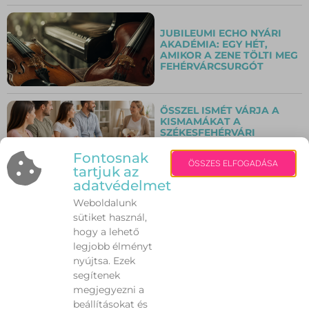
JUBILEUMI ECHO NYÁRI
AKADÉMIA: EGY HÉT,
AMIKOR A ZENE TÖLTI MEG
FEHÉRVÁRCSURGÓT
ŐSSZEL ISMÉT VÁRJA A
KISMAMÁKAT A
SZÉKESFEHÉRVÁRI
INGYENES
SZÜLÉSFELKÉSZÍTŐ
Fontosnak
ÖSSZES ELFOGADÁSA
TANFOLYAM
tartjuk az
adatvédelmet
Weboldalunk
„CSAK ÖT PERCRE UGROM
BE!” – MIÉRT LEHET EZ
sütiket használ,
VÉGZETES A KUTYÁNAK
hogy a lehető
VAGY A CICÁNAK A NYÁRI
legjobb élményt
HŐSÉGBEN?
nyújtsa. Ezek
segítenek
megjegyezni a
AUTÓZÁS KÁNIKULÁBAN:
beállításokat és
10 DOLOG, AMIT SOHA NE