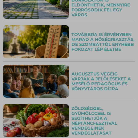
ELDÖNTHETIK, MENNYIRE
FORRÓSODIK FEL EGY
VÁROS
TOVÁBBRA IS ÉRVÉNYBEN
MARAD A HŐSÉGRIASZTÁS,
DE SZOMBATTÓL ENYHÉBB
FOKOZAT LÉP ÉLETBE
AUGUSZTUS VÉGÉIG
VÁRJÁK A JELÖLÉSEKET A
MESÉLŐ PEDAGÓGUS ÉS
KÖNYVTÁROS DÍJRA
ZÖLDSÉGGEL,
GYÜMÖLCCSEL IS
SEGÍTHETJÜK A
NÉPTÁNCFESZTIVÁL
VENDÉGEINEK
VENDÉGLÁTÁSÁT