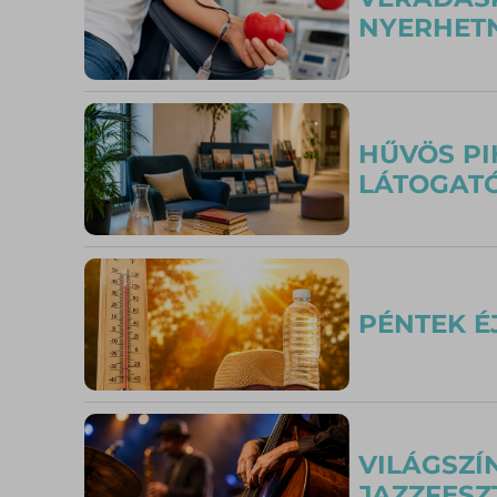
NYERHETN
HŰVÖS PI
LÁTOGATÓ
PÉNTEK É
VILÁGSZÍ
JAZZFESZ