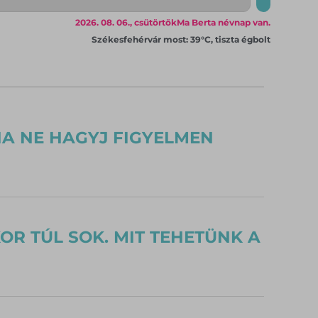
2026. 08. 06., csütörtök
Ma Berta névnap van.
Székesfehérvár most: 39°C, tiszta égbolt
HA NE HAGYJ FIGYELMEN
R TÚL SOK. MIT TEHETÜNK A