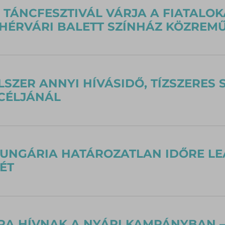
 TÁNCFESZTIVÁL VÁRJA A FIATALO
HÉRVÁRI BALETT SZÍNHÁZ KÖZREM
ÉLSZER ANNYI HÍVÁSIDŐ, TÍZSZERE
CÉLJÁNÁL
UNGÁRIA HATÁROZATLAN IDŐRE LE
ÉT
A HÍVNAK A NYÁRI KAMPÁNYBAN –