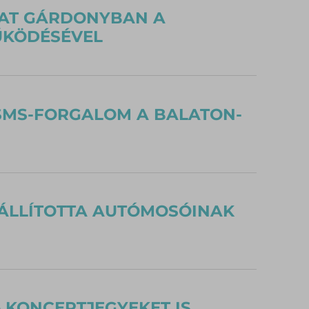
KAT GÁRDONYBAN A
ŰKÖDÉSÉVEL
S SMS-FORGALOM A BALATON-
ÁLLÍTOTTA AUTÓMOSÓINAK
 KONCERTJEGYEKET IS