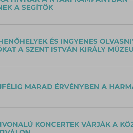
EK A SEGÍTŐK
HENŐHELYEK ÉS INGYENES OLVASNI
KAT A SZENT ISTVÁN KIRÁLY MÚZ
JFÉLIG MARAD ÉRVÉNYBEN A HAR
NVONALÚ KONCERTEK VÁRJÁK A KÖ
TIVÁLON