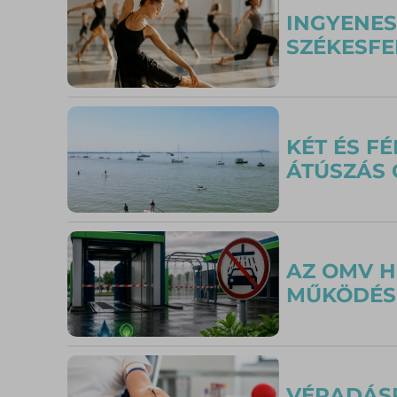
INGYENES
SZÉKESFE
KÉT ÉS F
ÁTÚSZÁS 
AZ OMV H
MŰKÖDÉS
VÉRADÁSR