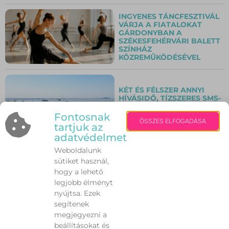
INGYENES TÁNCFESZTIVÁL
VÁRJA A FIATALOKAT
GÁRDONYBAN A
SZÉKESFEHÉRVÁRI BALETT
SZÍNHÁZ
KÖZREMŰKÖDÉSÉVEL
KÉT ÉS FÉLSZER ANNYI
HÍVÁSIDŐ, TÍZSZERES SMS-
FORGALOM A BALATON-
ÁTÚSZÁS CÉLJÁNÁL
Fontosnak
ÖSSZES ELFOGADÁSA
tartjuk az
adatvédelmet
Weboldalunk
AZ OMV HUNGÁRIA
HATÁROZATLAN IDŐRE
sütiket használ,
LEÁLLÍTOTTA
hogy a lehető
AUTÓMOSÓINAK
legjobb élményt
MŰKÖDÉSÉT
nyújtsa. Ezek
segítenek
megjegyezni a
VÉRADÁSRA HÍVNAK A
beállításokat és
NYÁRI KAMPÁNYBAN –