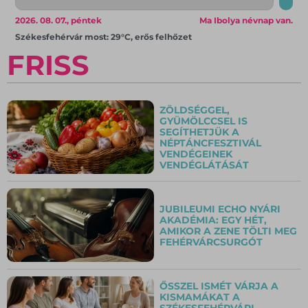
2026. 08. 07., péntek
Ma Ibolya névnap van.
Székesfehérvár most: 29°C, erős felhőzet
FRISS
ZÖLDSÉGGEL,
GYÜMÖLCCSEL IS
SEGÍTHETJÜK A
NÉPTÁNCFESZTIVÁL
VENDÉGEINEK
VENDÉGLÁTÁSÁT
JUBILEUMI ECHO NYÁRI
AKADÉMIA: EGY HÉT,
AMIKOR A ZENE TÖLTI MEG
FEHÉRVÁRCSURGÓT
ŐSSZEL ISMÉT VÁRJA A
KISMAMÁKAT A
SZÉKESFEHÉRVÁRI