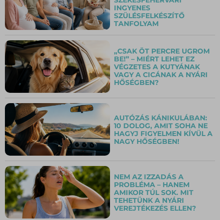
INGYENES
SZÜLÉSFELKÉSZÍTŐ
TANFOLYAM
„CSAK ÖT PERCRE UGROM
BE!” – MIÉRT LEHET EZ
VÉGZETES A KUTYÁNAK
VAGY A CICÁNAK A NYÁRI
HŐSÉGBEN?
AUTÓZÁS KÁNIKULÁBAN:
10 DOLOG, AMIT SOHA NE
HAGYJ FIGYELMEN KÍVÜL A
NAGY HŐSÉGBEN!
NEM AZ IZZADÁS A
PROBLÉMA – HANEM
AMIKOR TÚL SOK. MIT
TEHETÜNK A NYÁRI
VEREJTÉKEZÉS ELLEN?