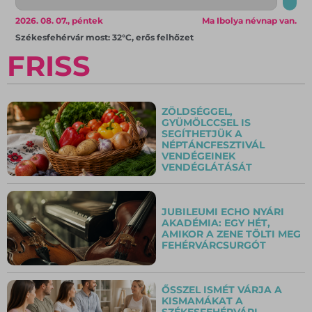
2026. 08. 07., péntek
Ma Ibolya névnap van.
Székesfehérvár most: 32°C, erős felhőzet
FRISS
ZÖLDSÉGGEL,
GYÜMÖLCCSEL IS
SEGÍTHETJÜK A
NÉPTÁNCFESZTIVÁL
VENDÉGEINEK
VENDÉGLÁTÁSÁT
JUBILEUMI ECHO NYÁRI
AKADÉMIA: EGY HÉT,
AMIKOR A ZENE TÖLTI MEG
FEHÉRVÁRCSURGÓT
ŐSSZEL ISMÉT VÁRJA A
KISMAMÁKAT A
SZÉKESFEHÉRVÁRI