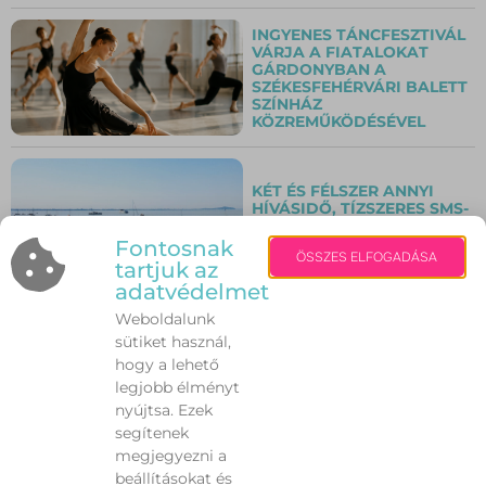
INGYENES TÁNCFESZTIVÁL
VÁRJA A FIATALOKAT
GÁRDONYBAN A
SZÉKESFEHÉRVÁRI BALETT
SZÍNHÁZ
KÖZREMŰKÖDÉSÉVEL
KÉT ÉS FÉLSZER ANNYI
HÍVÁSIDŐ, TÍZSZERES SMS-
FORGALOM A BALATON-
ÁTÚSZÁS CÉLJÁNÁL
Fontosnak
ÖSSZES ELFOGADÁSA
tartjuk az
adatvédelmet
Weboldalunk
AZ OMV HUNGÁRIA
HATÁROZATLAN IDŐRE
sütiket használ,
LEÁLLÍTOTTA
hogy a lehető
AUTÓMOSÓINAK
legjobb élményt
MŰKÖDÉSÉT
nyújtsa. Ezek
segítenek
megjegyezni a
VÉRADÁSRA HÍVNAK A
beállításokat és
NYÁRI KAMPÁNYBAN –