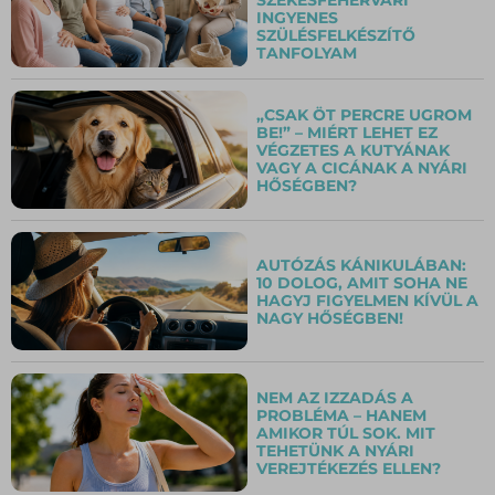
INGYENES
SZÜLÉSFELKÉSZÍTŐ
TANFOLYAM
„CSAK ÖT PERCRE UGROM
BE!” – MIÉRT LEHET EZ
VÉGZETES A KUTYÁNAK
VAGY A CICÁNAK A NYÁRI
HŐSÉGBEN?
AUTÓZÁS KÁNIKULÁBAN:
10 DOLOG, AMIT SOHA NE
HAGYJ FIGYELMEN KÍVÜL A
NAGY HŐSÉGBEN!
NEM AZ IZZADÁS A
PROBLÉMA – HANEM
AMIKOR TÚL SOK. MIT
TEHETÜNK A NYÁRI
VEREJTÉKEZÉS ELLEN?