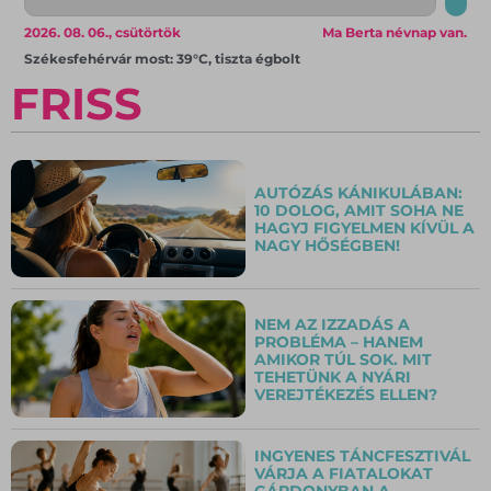
2026. 08. 06., csütörtök
Ma Berta névnap van.
Székesfehérvár most: 39°C, tiszta égbolt
FRISS
AUTÓZÁS KÁNIKULÁBAN:
10 DOLOG, AMIT SOHA NE
HAGYJ FIGYELMEN KÍVÜL A
NAGY HŐSÉGBEN!
NEM AZ IZZADÁS A
PROBLÉMA – HANEM
AMIKOR TÚL SOK. MIT
TEHETÜNK A NYÁRI
VEREJTÉKEZÉS ELLEN?
INGYENES TÁNCFESZTIVÁL
VÁRJA A FIATALOKAT
GÁRDONYBAN A