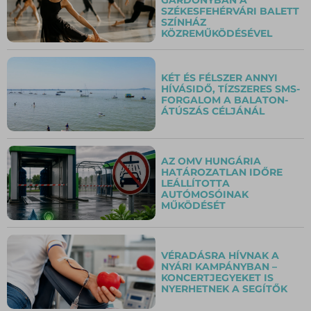
SZÉKESFEHÉRVÁRI BALETT
SZÍNHÁZ
KÖZREMŰKÖDÉSÉVEL
KÉT ÉS FÉLSZER ANNYI
HÍVÁSIDŐ, TÍZSZERES SMS-
FORGALOM A BALATON-
ÁTÚSZÁS CÉLJÁNÁL
AZ OMV HUNGÁRIA
HATÁROZATLAN IDŐRE
LEÁLLÍTOTTA
AUTÓMOSÓINAK
MŰKÖDÉSÉT
VÉRADÁSRA HÍVNAK A
NYÁRI KAMPÁNYBAN –
KONCERTJEGYEKET IS
NYERHETNEK A SEGÍTŐK