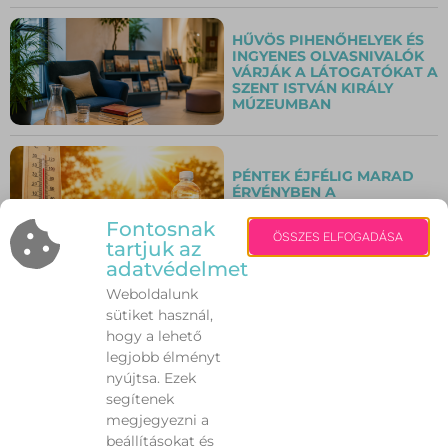
HŰVÖS PIHENŐHELYEK ÉS
INGYENES OLVASNIVALÓK
VÁRJÁK A LÁTOGATÓKAT A
SZENT ISTVÁN KIRÁLY
MÚZEUMBAN
PÉNTEK ÉJFÉLIG MARAD
ÉRVÉNYBEN A
HARMADFOKÚ
HŐSÉGRIASZTÁS
Fontosnak
ÖSSZES ELFOGADÁSA
tartjuk az
adatvédelmet
Weboldalunk
VILÁGSZÍNVONALÚ
sütiket használ,
KONCERTEK VÁRJÁK A
KÖZÖNSÉGET AZ ALBA
hogy a lehető
REGIA JAZZFESZTIVÁLON
legjobb élményt
nyújtsa. Ezek
segítenek
VÍZPARTI VAKÁCIÓ
megjegyezni a
OKOSAN – EZEKRE A
beállításokat és
VESZÉLYEKRE KEVESEN