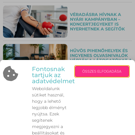
VÉRADÁSRA HÍVNAK A
NYÁRI KAMPÁNYBAN –
KONCERTJEGYEKET IS
NYERHETNEK A SEGÍTŐK
HŰVÖS PIHENŐHELYEK ÉS
INGYENES OLVASNIVALÓK
VÁRJÁK A LÁTOGATÓKAT A
SZENT ISTVÁN KIRÁLY
Fontosnak
MÚZEUMBAN
ÖSSZES ELFOGADÁSA
tartjuk az
adatvédelmet
Weboldalunk
PÉNTEK ÉJFÉLIG MARAD
sütiket használ,
ÉRVÉNYBEN A
HARMADFOKÚ
hogy a lehető
HŐSÉGRIASZTÁS
legjobb élményt
nyújtsa. Ezek
segítenek
megjegyezni a
VILÁGSZÍNVONALÚ
beállításokat és
KONCERTEK VÁRJÁK A