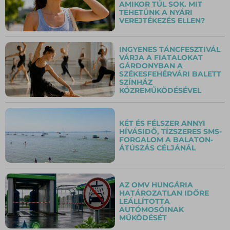
AMIKOR TÚL SOK. MIT
TEHETÜNK A NYÁRI
VEREJTÉKEZÉS ELLEN?
INGYENES TÁNCFESZTIVÁL
VÁRJA A FIATALOKAT
GÁRDONYBAN A
SZÉKESFEHÉRVÁRI BALETT
SZÍNHÁZ
KÖZREMŰKÖDÉSÉVEL
KÉT ÉS FÉLSZER ANNYI
HÍVÁSIDŐ, TÍZSZERES SMS-
FORGALOM A BALATON-
ÁTÚSZÁS CÉLJÁNÁL
AZ OMV HUNGÁRIA
HATÁROZATLAN IDŐRE
LEÁLLÍTOTTA
AUTÓMOSÓINAK
MŰKÖDÉSÉT