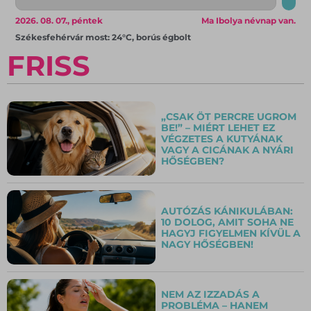
2026. 08. 07., péntek
Ma Ibolya névnap van.
Székesfehérvár most: 24°C, borús égbolt
FRISS
„CSAK ÖT PERCRE UGROM
BE!” – MIÉRT LEHET EZ
VÉGZETES A KUTYÁNAK
VAGY A CICÁNAK A NYÁRI
HŐSÉGBEN?
AUTÓZÁS KÁNIKULÁBAN:
10 DOLOG, AMIT SOHA NE
HAGYJ FIGYELMEN KÍVÜL A
NAGY HŐSÉGBEN!
NEM AZ IZZADÁS A
PROBLÉMA – HANEM