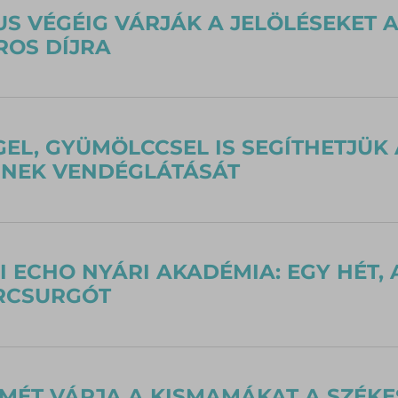
S VÉGÉIG VÁRJÁK A JELÖLÉSEKET 
OS DÍJRA
EL, GYÜMÖLCCSEL IS SEGÍTHETJÜK
INEK VENDÉGLÁTÁSÁT
I ECHO NYÁRI AKADÉMIA: EGY HÉT, 
RCSURGÓT
SMÉT VÁRJA A KISMAMÁKAT A SZÉK