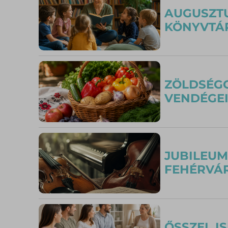
AUGUSZTU
KÖNYVTÁR
ZÖLDSÉGG
VENDÉGE
JUBILEUM
FEHÉRVÁ
ŐSSZEL I