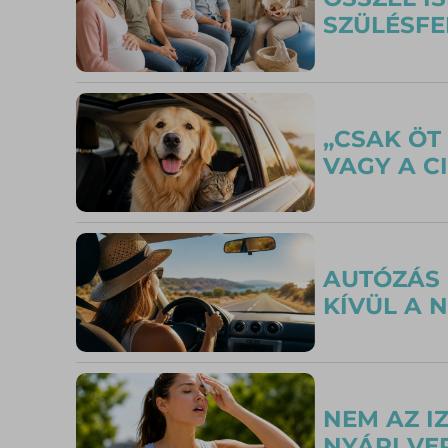
SZÜLÉSFE
„CSAK ÖT
VAGY A C
AUTÓZÁS 
KÍVÜL A 
NEM AZ I
NYÁRI VE