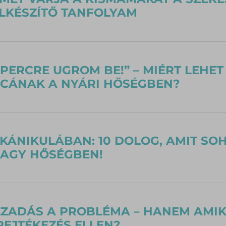
LKÉSZÍTŐ TANFOLYAM
 PERCRE UGROM BE!” – MIÉRT LEHE
ICÁNAK A NYÁRI HŐSÉGBEN?
KÁNIKULÁBAN: 10 DOLOG, AMIT SO
NAGY HŐSÉGBEN!
ZZADÁS A PROBLÉMA – HANEM AMIKO
REJTÉKEZÉS ELLEN?