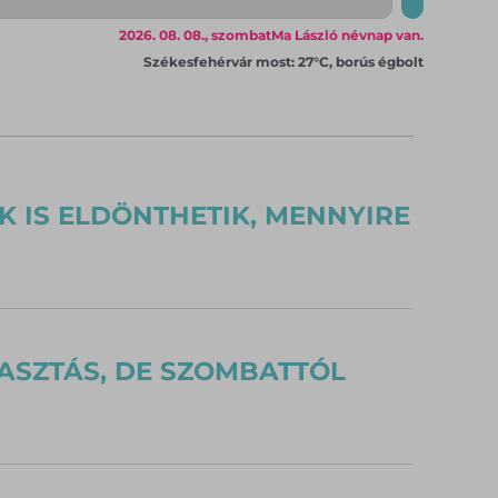
2026. 08. 08., szombat
Ma László névnap van.
Székesfehérvár most: 27°C, borús égbolt
K IS ELDÖNTHETIK, MENNYIRE
ASZTÁS, DE SZOMBATTÓL