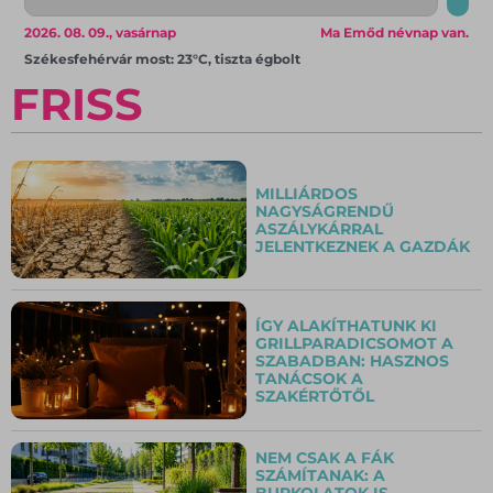
2026. 08. 09., vasárnap
Ma Emőd névnap van.
Székesfehérvár most: 23°C, tiszta égbolt
FRISS
MILLIÁRDOS
NAGYSÁGRENDŰ
ASZÁLYKÁRRAL
JELENTKEZNEK A GAZDÁK
ÍGY ALAKÍTHATUNK KI
GRILLPARADICSOMOT A
SZABADBAN: HASZNOS
TANÁCSOK A
SZAKÉRTŐTŐL
NEM CSAK A FÁK
SZÁMÍTANAK: A
BURKOLATOK IS