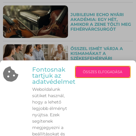
JUBILEUMI ECHO NYÁRI
AKADÉMIA: EGY HÉT,
AMIKOR A ZENE TÖLTI MEG
FEHÉRVÁRCSURGÓT
ŐSSZEL ISMÉT VÁRJA A
KISMAMÁKAT A
SZÉKESFEHÉRVÁRI
INGYENES
SZÜLÉSFELKÉSZÍTŐ
Fontosnak
ÖSSZES ELFOGADÁSA
TANFOLYAM
tartjuk az
adatvédelmet
Weboldalunk
„CSAK ÖT PERCRE UGROM
BE!” – MIÉRT LEHET EZ
sütiket használ,
VÉGZETES A KUTYÁNAK
hogy a lehető
VAGY A CICÁNAK A NYÁRI
legjobb élményt
HŐSÉGBEN?
nyújtsa. Ezek
segítenek
megjegyezni a
AUTÓZÁS KÁNIKULÁBAN:
beállításokat és
10 DOLOG, AMIT SOHA NE