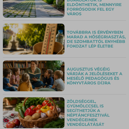
ELDÖNTHETIK, MENNYIRE
FORRÓSODIK FEL EGY
VÁROS
TOVÁBBRA IS ÉRVÉNYBEN
MARAD A HŐSÉGRIASZTÁS,
DE SZOMBATTÓL ENYHÉBB
FOKOZAT LÉP ÉLETBE
AUGUSZTUS VÉGÉIG
VÁRJÁK A JELÖLÉSEKET A
MESÉLŐ PEDAGÓGUS ÉS
KÖNYVTÁROS DÍJRA
ZÖLDSÉGGEL,
GYÜMÖLCCSEL IS
SEGÍTHETJÜK A
NÉPTÁNCFESZTIVÁL
VENDÉGEINEK
VENDÉGLÁTÁSÁT