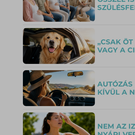
SZÜLÉSFE
„CSAK ÖT
VAGY A C
AUTÓZÁS 
KÍVÜL A 
NEM AZ I
NYÁRI VE