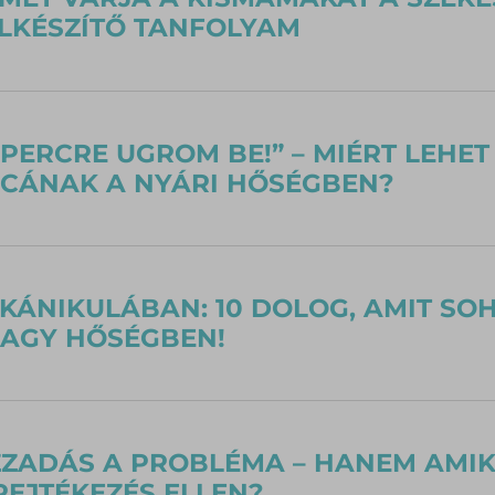
LKÉSZÍTŐ TANFOLYAM
 PERCRE UGROM BE!” – MIÉRT LEHE
ICÁNAK A NYÁRI HŐSÉGBEN?
KÁNIKULÁBAN: 10 DOLOG, AMIT SO
NAGY HŐSÉGBEN!
ZZADÁS A PROBLÉMA – HANEM AMIKO
REJTÉKEZÉS ELLEN?