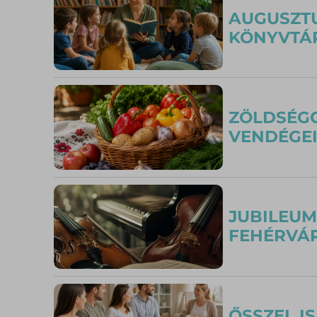
AUGUSZTU
KÖNYVTÁR
ZÖLDSÉGG
VENDÉGE
JUBILEUM
FEHÉRVÁ
ŐSSZEL I