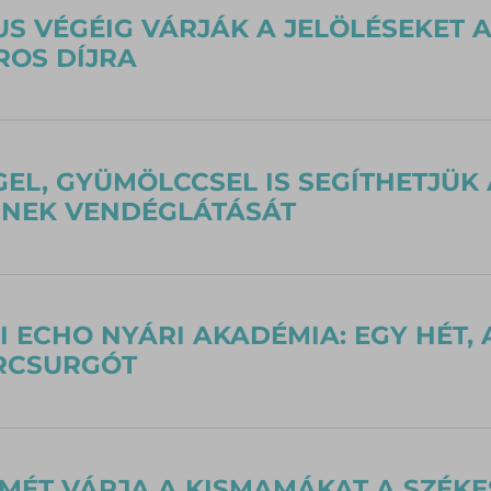
S VÉGÉIG VÁRJÁK A JELÖLÉSEKET 
OS DÍJRA
EL, GYÜMÖLCCSEL IS SEGÍTHETJÜK
INEK VENDÉGLÁTÁSÁT
I ECHO NYÁRI AKADÉMIA: EGY HÉT, 
RCSURGÓT
SMÉT VÁRJA A KISMAMÁKAT A SZÉK