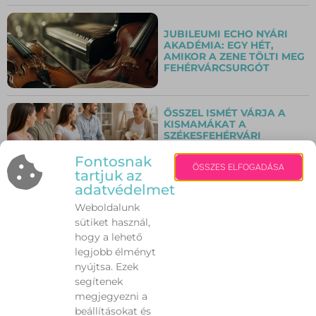
JUBILEUMI ECHO NYÁRI
AKADÉMIA: EGY HÉT,
AMIKOR A ZENE TÖLTI MEG
FEHÉRVÁRCSURGÓT
ŐSSZEL ISMÉT VÁRJA A
KISMAMÁKAT A
SZÉKESFEHÉRVÁRI
INGYENES
SZÜLÉSFELKÉSZÍTŐ
Fontosnak
ÖSSZES ELFOGADÁSA
TANFOLYAM
tartjuk az
adatvédelmet
Weboldalunk
„CSAK ÖT PERCRE UGROM
BE!” – MIÉRT LEHET EZ
sütiket használ,
VÉGZETES A KUTYÁNAK
hogy a lehető
VAGY A CICÁNAK A NYÁRI
legjobb élményt
HŐSÉGBEN?
nyújtsa. Ezek
segítenek
megjegyezni a
AUTÓZÁS KÁNIKULÁBAN:
beállításokat és
10 DOLOG, AMIT SOHA NE