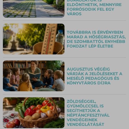
ELDÖNTHETIK, MENNYIRE
FORRÓSODIK FEL EGY
VÁROS
TOVÁBBRA IS ÉRVÉNYBEN
MARAD A HŐSÉGRIASZTÁS,
DE SZOMBATTÓL ENYHÉBB
FOKOZAT LÉP ÉLETBE
AUGUSZTUS VÉGÉIG
VÁRJÁK A JELÖLÉSEKET A
MESÉLŐ PEDAGÓGUS ÉS
KÖNYVTÁROS DÍJRA
ZÖLDSÉGGEL,
GYÜMÖLCCSEL IS
SEGÍTHETJÜK A
NÉPTÁNCFESZTIVÁL
VENDÉGEINEK
VENDÉGLÁTÁSÁT