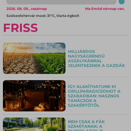
2026. 08. 09., vasárnap
Ma Emőd névnap van.
Székesfehérvár most: 31°C, tiszta égbolt
FRISS
MILLIÁRDOS
NAGYSÁGRENDŰ
ASZÁLYKÁRRAL
JELENTKEZNEK A GAZDÁK
ÍGY ALAKÍTHATUNK KI
GRILLPARADICSOMOT A
SZABADBAN: HASZNOS
TANÁCSOK A
SZAKÉRTŐTŐL
NEM CSAK A FÁK
SZÁMÍTANAK: A
BURKOLATOK IS