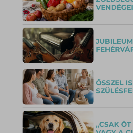
VENDÉGE
JUBILEUM
FEHÉRVÁ
ŐSSZEL I
SZÜLÉSFE
„CSAK ÖT
VAGY A C