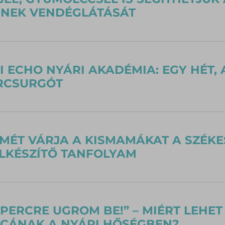
INEK VENDÉGLÁTÁSÁT
I ECHO NYÁRI AKADÉMIA: EGY HÉT, 
RCSURGÓT
SMÉT VÁRJA A KISMAMÁKAT A SZÉK
LKÉSZÍTŐ TANFOLYAM
 PERCRE UGROM BE!” – MIÉRT LEHE
ICÁNAK A NYÁRI HŐSÉGBEN?