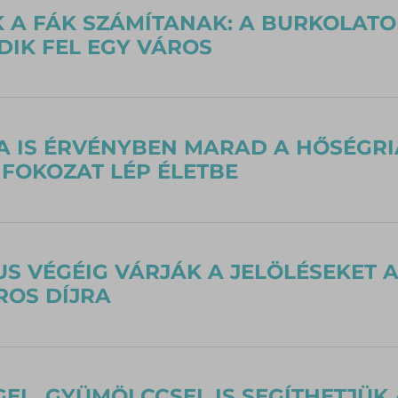
 A FÁK SZÁMÍTANAK: A BURKOLATO
IK FEL EGY VÁROS
 IS ÉRVÉNYBEN MARAD A HŐSÉGRI
FOKOZAT LÉP ÉLETBE
S VÉGÉIG VÁRJÁK A JELÖLÉSEKET 
OS DÍJRA
EL, GYÜMÖLCCSEL IS SEGÍTHETJÜK