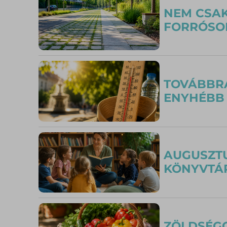
NEM CSAK
FORRÓSOD
TOVÁBBRA
ENYHÉBB 
AUGUSZTU
KÖNYVTÁR
ZÖLDSÉGG