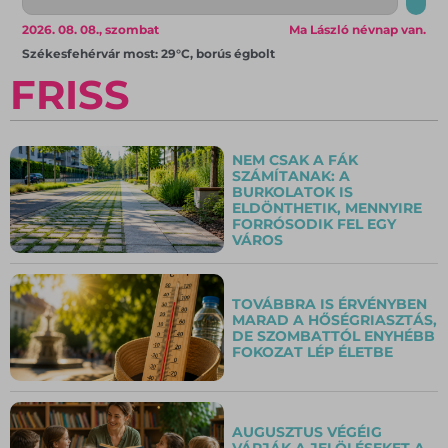
2026. 08. 08., szombat
Ma László névnap van.
Székesfehérvár most: 29°C, borús égbolt
FRISS
NEM CSAK A FÁK
SZÁMÍTANAK: A
BURKOLATOK IS
ELDÖNTHETIK, MENNYIRE
FORRÓSODIK FEL EGY
VÁROS
TOVÁBBRA IS ÉRVÉNYBEN
MARAD A HŐSÉGRIASZTÁS,
DE SZOMBATTÓL ENYHÉBB
FOKOZAT LÉP ÉLETBE
AUGUSZTUS VÉGÉIG
VÁRJÁK A JELÖLÉSEKET A