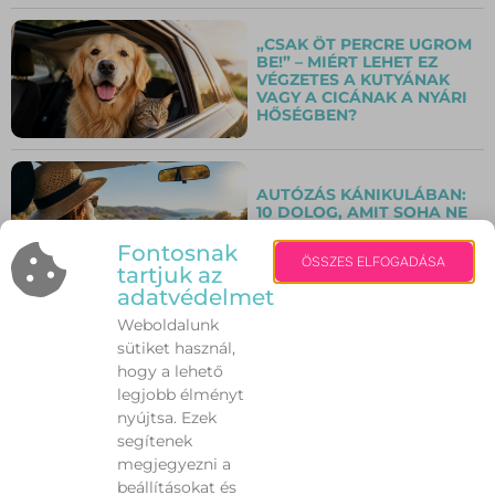
„CSAK ÖT PERCRE UGROM
BE!” – MIÉRT LEHET EZ
VÉGZETES A KUTYÁNAK
VAGY A CICÁNAK A NYÁRI
HŐSÉGBEN?
AUTÓZÁS KÁNIKULÁBAN:
10 DOLOG, AMIT SOHA NE
HAGYJ FIGYELMEN KÍVÜL A
NAGY HŐSÉGBEN!
Fontosnak
ÖSSZES ELFOGADÁSA
tartjuk az
adatvédelmet
Weboldalunk
NEM AZ IZZADÁS A
PROBLÉMA – HANEM
sütiket használ,
AMIKOR TÚL SOK. MIT
hogy a lehető
TEHETÜNK A NYÁRI
legjobb élményt
VEREJTÉKEZÉS ELLEN?
nyújtsa. Ezek
segítenek
INGYENES TÁNCFESZTIVÁL
megjegyezni a
VÁRJA A FIATALOKAT
beállításokat és
GÁRDONYBAN A