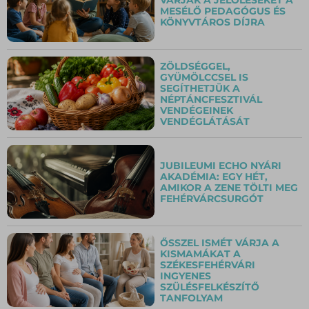
MESÉLŐ PEDAGÓGUS ÉS
KÖNYVTÁROS DÍJRA
ZÖLDSÉGGEL,
GYÜMÖLCCSEL IS
SEGÍTHETJÜK A
NÉPTÁNCFESZTIVÁL
VENDÉGEINEK
VENDÉGLÁTÁSÁT
JUBILEUMI ECHO NYÁRI
AKADÉMIA: EGY HÉT,
AMIKOR A ZENE TÖLTI MEG
FEHÉRVÁRCSURGÓT
ŐSSZEL ISMÉT VÁRJA A
KISMAMÁKAT A
SZÉKESFEHÉRVÁRI
INGYENES
SZÜLÉSFELKÉSZÍTŐ
TANFOLYAM