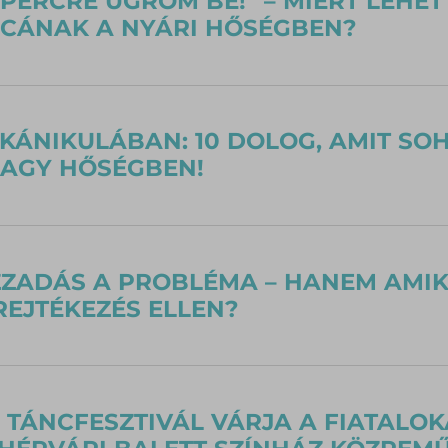
 PERCRE UGROM BE!” – MIÉRT LEHE
ICÁNAK A NYÁRI HŐSÉGBEN?
KÁNIKULÁBAN: 10 DOLOG, AMIT SO
NAGY HŐSÉGBEN!
ZZADÁS A PROBLÉMA – HANEM AMIKO
REJTÉKEZÉS ELLEN?
 TÁNCFESZTIVÁL VÁRJA A FIATALO