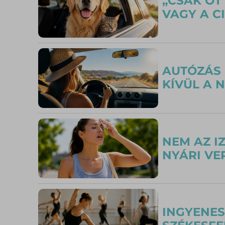
„CSAK ÖT
VAGY A C
AUTÓZÁS 
KÍVÜL A 
NEM AZ I
NYÁRI VE
INGYENES