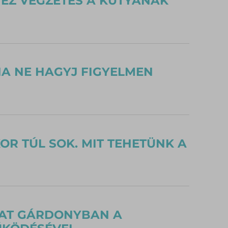
T EZ VÉGZETES A KUTYÁNAK
HA NE HAGYJ FIGYELMEN
R TÚL SOK. MIT TEHETÜNK A
KAT GÁRDONYBAN A