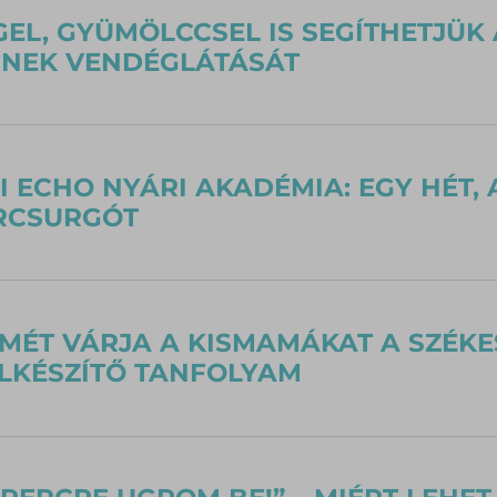
EL, GYÜMÖLCCSEL IS SEGÍTHETJÜK
INEK VENDÉGLÁTÁSÁT
I ECHO NYÁRI AKADÉMIA: EGY HÉT, 
RCSURGÓT
SMÉT VÁRJA A KISMAMÁKAT A SZÉK
LKÉSZÍTŐ TANFOLYAM