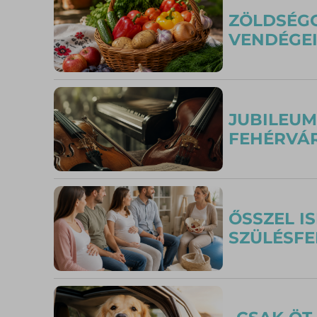
ZÖLDSÉGG
VENDÉGE
JUBILEUM
FEHÉRVÁ
ŐSSZEL I
SZÜLÉSFE