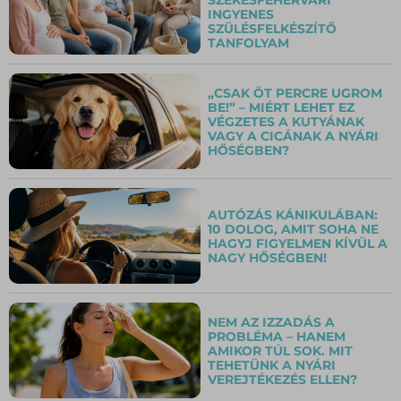
INGYENES
SZÜLÉSFELKÉSZÍTŐ
TANFOLYAM
„CSAK ÖT PERCRE UGROM
BE!” – MIÉRT LEHET EZ
VÉGZETES A KUTYÁNAK
VAGY A CICÁNAK A NYÁRI
HŐSÉGBEN?
AUTÓZÁS KÁNIKULÁBAN:
10 DOLOG, AMIT SOHA NE
HAGYJ FIGYELMEN KÍVÜL A
NAGY HŐSÉGBEN!
NEM AZ IZZADÁS A
PROBLÉMA – HANEM
AMIKOR TÚL SOK. MIT
TEHETÜNK A NYÁRI
VEREJTÉKEZÉS ELLEN?