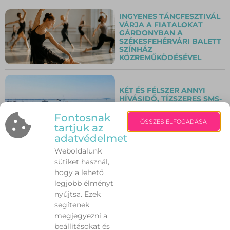
INGYENES TÁNCFESZTIVÁL
VÁRJA A FIATALOKAT
GÁRDONYBAN A
SZÉKESFEHÉRVÁRI BALETT
SZÍNHÁZ
KÖZREMŰKÖDÉSÉVEL
KÉT ÉS FÉLSZER ANNYI
HÍVÁSIDŐ, TÍZSZERES SMS-
FORGALOM A BALATON-
ÁTÚSZÁS CÉLJÁNÁL
Fontosnak
ÖSSZES ELFOGADÁSA
tartjuk az
adatvédelmet
Weboldalunk
AZ OMV HUNGÁRIA
HATÁROZATLAN IDŐRE
sütiket használ,
LEÁLLÍTOTTA
hogy a lehető
AUTÓMOSÓINAK
legjobb élményt
MŰKÖDÉSÉT
nyújtsa. Ezek
segítenek
megjegyezni a
VÉRADÁSRA HÍVNAK A
beállításokat és
NYÁRI KAMPÁNYBAN –