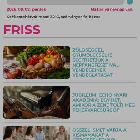
2026. 08. 07., péntek
Ma Ibolya névnap van.
Székesfehérvár most: 32°C, szórványos felhőzet
FRISS
ZÖLDSÉGGEL,
GYÜMÖLCCSEL IS
SEGÍTHETJÜK A
NÉPTÁNCFESZTIVÁL
VENDÉGEINEK
VENDÉGLÁTÁSÁT
JUBILEUMI ECHO NYÁRI
AKADÉMIA: EGY HÉT,
AMIKOR A ZENE TÖLTI MEG
FEHÉRVÁRCSURGÓT
ŐSSZEL ISMÉT VÁRJA A
KISMAMÁKAT A
SZÉKESFEHÉRVÁRI