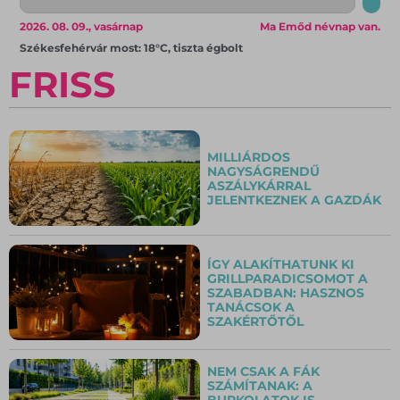
2026. 08. 09., vasárnap
Ma Emőd névnap van.
Székesfehérvár most: 18°C, tiszta égbolt
FRISS
MILLIÁRDOS
NAGYSÁGRENDŰ
ASZÁLYKÁRRAL
JELENTKEZNEK A GAZDÁK
ÍGY ALAKÍTHATUNK KI
GRILLPARADICSOMOT A
SZABADBAN: HASZNOS
TANÁCSOK A
SZAKÉRTŐTŐL
NEM CSAK A FÁK
SZÁMÍTANAK: A
BURKOLATOK IS