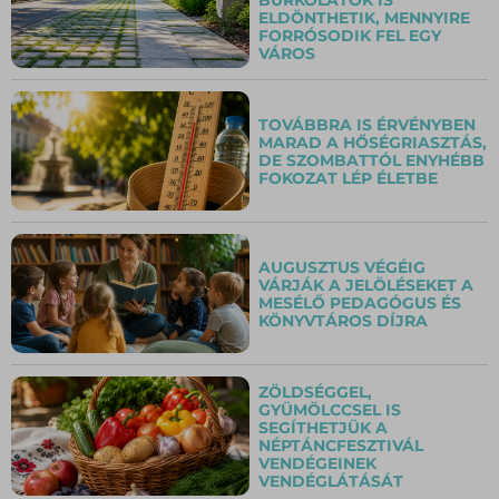
ELDÖNTHETIK, MENNYIRE
FORRÓSODIK FEL EGY
VÁROS
TOVÁBBRA IS ÉRVÉNYBEN
MARAD A HŐSÉGRIASZTÁS,
DE SZOMBATTÓL ENYHÉBB
FOKOZAT LÉP ÉLETBE
AUGUSZTUS VÉGÉIG
VÁRJÁK A JELÖLÉSEKET A
MESÉLŐ PEDAGÓGUS ÉS
KÖNYVTÁROS DÍJRA
ZÖLDSÉGGEL,
GYÜMÖLCCSEL IS
SEGÍTHETJÜK A
NÉPTÁNCFESZTIVÁL
VENDÉGEINEK
VENDÉGLÁTÁSÁT