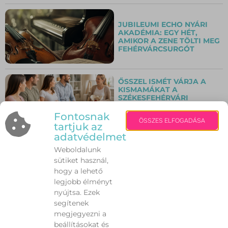
JUBILEUMI ECHO NYÁRI
AKADÉMIA: EGY HÉT,
AMIKOR A ZENE TÖLTI MEG
FEHÉRVÁRCSURGÓT
ŐSSZEL ISMÉT VÁRJA A
KISMAMÁKAT A
SZÉKESFEHÉRVÁRI
INGYENES
SZÜLÉSFELKÉSZÍTŐ
Fontosnak
ÖSSZES ELFOGADÁSA
TANFOLYAM
tartjuk az
adatvédelmet
Weboldalunk
„CSAK ÖT PERCRE UGROM
BE!” – MIÉRT LEHET EZ
sütiket használ,
VÉGZETES A KUTYÁNAK
hogy a lehető
VAGY A CICÁNAK A NYÁRI
legjobb élményt
HŐSÉGBEN?
nyújtsa. Ezek
segítenek
megjegyezni a
AUTÓZÁS KÁNIKULÁBAN:
beállításokat és
10 DOLOG, AMIT SOHA NE