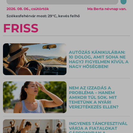
2026. 08. 06., csütörtök
Ma Berta névnap van.
Székesfehérvár most: 29°C, kevés felhő
FRISS
AUTÓZÁS KÁNIKULÁBAN:
10 DOLOG, AMIT SOHA NE
HAGYJ FIGYELMEN KÍVÜL A
NAGY HŐSÉGBEN!
NEM AZ IZZADÁS A
PROBLÉMA – HANEM
AMIKOR TÚL SOK. MIT
TEHETÜNK A NYÁRI
VEREJTÉKEZÉS ELLEN?
INGYENES TÁNCFESZTIVÁL
VÁRJA A FIATALOKAT
GÁRDONYBAN A