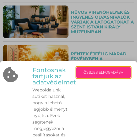
HŰVÖS PIHENŐHELYEK ÉS
INGYENES OLVASNIVALÓK
VÁRJÁK A LÁTOGATÓKAT A
SZENT ISTVÁN KIRÁLY
MÚZEUMBAN
PÉNTEK ÉJFÉLIG MARAD
ÉRVÉNYBEN A
HARMADFOKÚ
HŐSÉGRIASZTÁS
Fontosnak
ÖSSZES ELFOGADÁSA
tartjuk az
adatvédelmet
Weboldalunk
VILÁGSZÍNVONALÚ
sütiket használ,
KONCERTEK VÁRJÁK A
KÖZÖNSÉGET AZ ALBA
hogy a lehető
REGIA JAZZFESZTIVÁLON
legjobb élményt
nyújtsa. Ezek
segítenek
VÍZPARTI VAKÁCIÓ
megjegyezni a
OKOSAN – EZEKRE A
beállításokat és
VESZÉLYEKRE KEVESEN