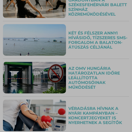
SZÉKESFEHÉRVÁRI BALETT
SZÍNHÁZ
KÖZREMŰKÖDÉSÉVEL
KÉT ÉS FÉLSZER ANNYI
HÍVÁSIDŐ, TÍZSZERES SMS-
FORGALOM A BALATON-
ÁTÚSZÁS CÉLJÁNÁL
AZ OMV HUNGÁRIA
HATÁROZATLAN IDŐRE
LEÁLLÍTOTTA
AUTÓMOSÓINAK
MŰKÖDÉSÉT
VÉRADÁSRA HÍVNAK A
NYÁRI KAMPÁNYBAN –
KONCERTJEGYEKET IS
NYERHETNEK A SEGÍTŐK