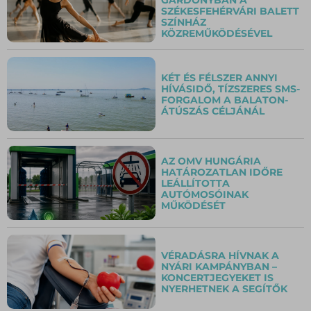
SZÉKESFEHÉRVÁRI BALETT
SZÍNHÁZ
KÖZREMŰKÖDÉSÉVEL
KÉT ÉS FÉLSZER ANNYI
HÍVÁSIDŐ, TÍZSZERES SMS-
FORGALOM A BALATON-
ÁTÚSZÁS CÉLJÁNÁL
AZ OMV HUNGÁRIA
HATÁROZATLAN IDŐRE
LEÁLLÍTOTTA
AUTÓMOSÓINAK
MŰKÖDÉSÉT
VÉRADÁSRA HÍVNAK A
NYÁRI KAMPÁNYBAN –
KONCERTJEGYEKET IS
NYERHETNEK A SEGÍTŐK