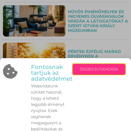
HŰVÖS PIHENŐHELYEK ÉS
INGYENES OLVASNIVALÓK
VÁRJÁK A LÁTOGATÓKAT A
SZENT ISTVÁN KIRÁLY
MÚZEUMBAN
PÉNTEK ÉJFÉLIG MARAD
ÉRVÉNYBEN A
HARMADFOKÚ
HŐSÉGRIASZTÁS
Fontosnak
ÖSSZES ELFOGADÁSA
tartjuk az
adatvédelmet
Weboldalunk
VILÁGSZÍNVONALÚ
sütiket használ,
KONCERTEK VÁRJÁK A
KÖZÖNSÉGET AZ ALBA
hogy a lehető
REGIA JAZZFESZTIVÁLON
legjobb élményt
nyújtsa. Ezek
segítenek
VÍZPARTI VAKÁCIÓ
megjegyezni a
OKOSAN – EZEKRE A
beállításokat és
VESZÉLYEKRE KEVESEN