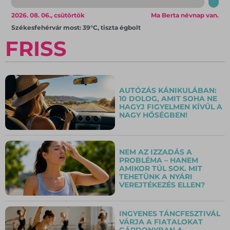
2026. 08. 06., csütörtök
Ma Berta névnap van.
Székesfehérvár most: 39°C, tiszta égbolt
FRISS
AUTÓZÁS KÁNIKULÁBAN:
10 DOLOG, AMIT SOHA NE
HAGYJ FIGYELMEN KÍVÜL A
NAGY HŐSÉGBEN!
NEM AZ IZZADÁS A
PROBLÉMA – HANEM
AMIKOR TÚL SOK. MIT
TEHETÜNK A NYÁRI
VEREJTÉKEZÉS ELLEN?
INGYENES TÁNCFESZTIVÁL
VÁRJA A FIATALOKAT
GÁRDONYBAN A