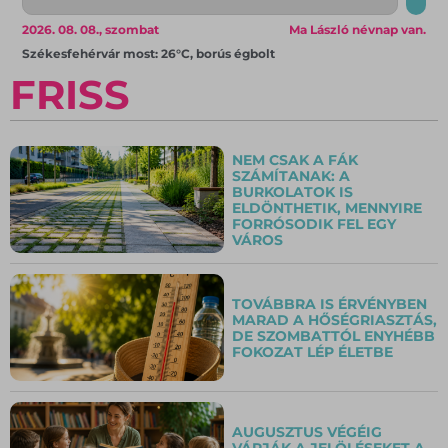
2026. 08. 08., szombat
Ma László névnap van.
Székesfehérvár most: 26°C, borús égbolt
FRISS
NEM CSAK A FÁK
SZÁMÍTANAK: A
BURKOLATOK IS
ELDÖNTHETIK, MENNYIRE
FORRÓSODIK FEL EGY
VÁROS
TOVÁBBRA IS ÉRVÉNYBEN
MARAD A HŐSÉGRIASZTÁS,
DE SZOMBATTÓL ENYHÉBB
FOKOZAT LÉP ÉLETBE
AUGUSZTUS VÉGÉIG
VÁRJÁK A JELÖLÉSEKET A