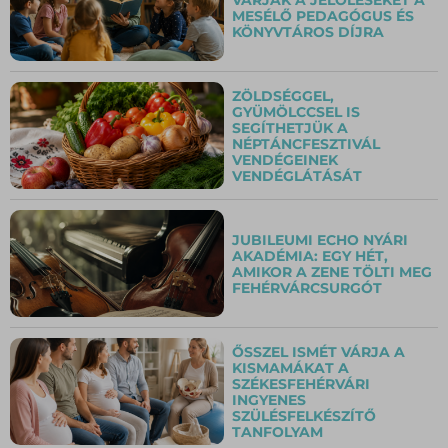
MESÉLŐ PEDAGÓGUS ÉS
KÖNYVTÁROS DÍJRA
ZÖLDSÉGGEL,
GYÜMÖLCCSEL IS
SEGÍTHETJÜK A
NÉPTÁNCFESZTIVÁL
VENDÉGEINEK
VENDÉGLÁTÁSÁT
JUBILEUMI ECHO NYÁRI
AKADÉMIA: EGY HÉT,
AMIKOR A ZENE TÖLTI MEG
FEHÉRVÁRCSURGÓT
ŐSSZEL ISMÉT VÁRJA A
KISMAMÁKAT A
SZÉKESFEHÉRVÁRI
INGYENES
SZÜLÉSFELKÉSZÍTŐ
TANFOLYAM