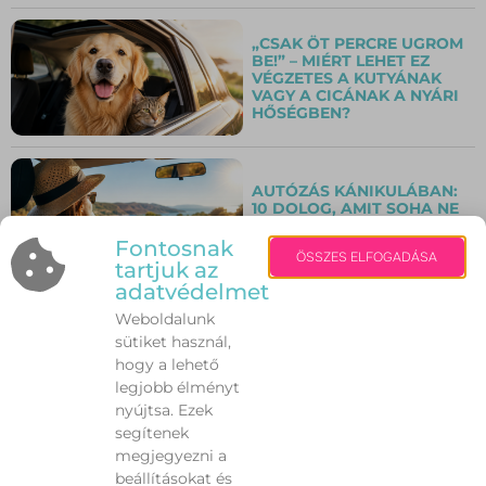
„CSAK ÖT PERCRE UGROM
BE!” – MIÉRT LEHET EZ
VÉGZETES A KUTYÁNAK
VAGY A CICÁNAK A NYÁRI
HŐSÉGBEN?
AUTÓZÁS KÁNIKULÁBAN:
10 DOLOG, AMIT SOHA NE
HAGYJ FIGYELMEN KÍVÜL A
NAGY HŐSÉGBEN!
Fontosnak
ÖSSZES ELFOGADÁSA
tartjuk az
adatvédelmet
Weboldalunk
NEM AZ IZZADÁS A
PROBLÉMA – HANEM
sütiket használ,
AMIKOR TÚL SOK. MIT
hogy a lehető
TEHETÜNK A NYÁRI
legjobb élményt
VEREJTÉKEZÉS ELLEN?
nyújtsa. Ezek
segítenek
INGYENES TÁNCFESZTIVÁL
megjegyezni a
VÁRJA A FIATALOKAT
beállításokat és
GÁRDONYBAN A