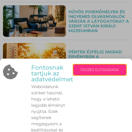
HŰVÖS PIHENŐHELYEK ÉS
INGYENES OLVASNIVALÓK
VÁRJÁK A LÁTOGATÓKAT A
SZENT ISTVÁN KIRÁLY
MÚZEUMBAN
PÉNTEK ÉJFÉLIG MARAD
ÉRVÉNYBEN A
HARMADFOKÚ
HŐSÉGRIASZTÁS
Fontosnak
ÖSSZES ELFOGADÁSA
tartjuk az
adatvédelmet
Weboldalunk
VILÁGSZÍNVONALÚ
sütiket használ,
KONCERTEK VÁRJÁK A
KÖZÖNSÉGET AZ ALBA
hogy a lehető
REGIA JAZZFESZTIVÁLON
legjobb élményt
nyújtsa. Ezek
segítenek
VÍZPARTI VAKÁCIÓ
megjegyezni a
OKOSAN – EZEKRE A
beállításokat és
VESZÉLYEKRE KEVESEN