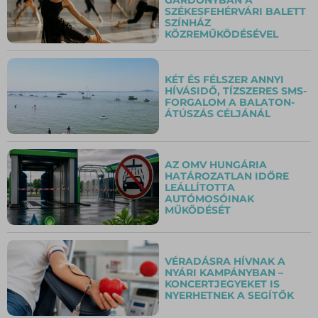
SZÉKESFEHÉRVÁRI BALETT
SZÍNHÁZ
KÖZREMŰKÖDÉSÉVEL
KÉT ÉS FÉLSZER ANNYI
HÍVÁSIDŐ, TÍZSZERES SMS-
FORGALOM A BALATON-
ÁTÚSZÁS CÉLJÁNÁL
AZ OMV HUNGÁRIA
HATÁROZATLAN IDŐRE
LEÁLLÍTOTTA
AUTÓMOSÓINAK
MŰKÖDÉSÉT
VÉRADÁSRA HÍVNAK A
NYÁRI KAMPÁNYBAN –
KONCERTJEGYEKET IS
NYERHETNEK A SEGÍTŐK