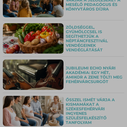
MESÉLŐ PEDAGÓGUS ÉS
KÖNYVTÁROS DÍJRA
ZÖLDSÉGGEL,
GYÜMÖLCCSEL IS
SEGÍTHETJÜK A
NÉPTÁNCFESZTIVÁL
VENDÉGEINEK
VENDÉGLÁTÁSÁT
JUBILEUMI ECHO NYÁRI
AKADÉMIA: EGY HÉT,
AMIKOR A ZENE TÖLTI MEG
FEHÉRVÁRCSURGÓT
ŐSSZEL ISMÉT VÁRJA A
KISMAMÁKAT A
SZÉKESFEHÉRVÁRI
INGYENES
SZÜLÉSFELKÉSZÍTŐ
TANFOLYAM