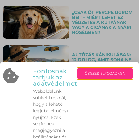
„CSAK ÖT PERCRE UGROM
BE!” – MIÉRT LEHET EZ
VÉGZETES A KUTYÁNAK
VAGY A CICÁNAK A NYÁRI
HŐSÉGBEN?
AUTÓZÁS KÁNIKULÁBAN:
10 DOLOG, AMIT SOHA NE
HAGYJ FIGYELMEN KÍVÜL A
NAGY HŐSÉGBEN!
Fontosnak
ÖSSZES ELFOGADÁSA
tartjuk az
adatvédelmet
Weboldalunk
NEM AZ IZZADÁS A
PROBLÉMA – HANEM
sütiket használ,
AMIKOR TÚL SOK. MIT
hogy a lehető
TEHETÜNK A NYÁRI
legjobb élményt
VEREJTÉKEZÉS ELLEN?
nyújtsa. Ezek
segítenek
INGYENES TÁNCFESZTIVÁL
megjegyezni a
VÁRJA A FIATALOKAT
beállításokat és
GÁRDONYBAN A