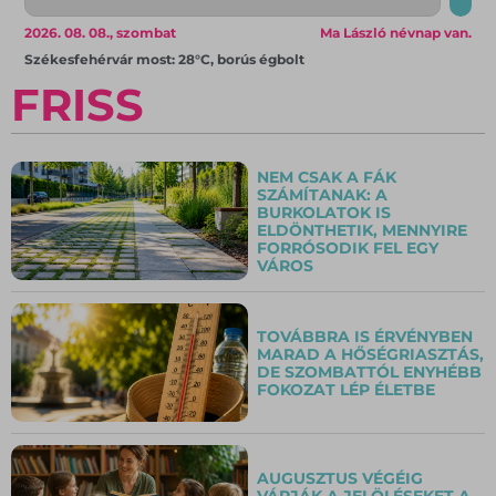
2026. 08. 08., szombat
Ma László névnap van.
Székesfehérvár most: 28°C, borús égbolt
FRISS
NEM CSAK A FÁK
SZÁMÍTANAK: A
BURKOLATOK IS
ELDÖNTHETIK, MENNYIRE
FORRÓSODIK FEL EGY
VÁROS
TOVÁBBRA IS ÉRVÉNYBEN
MARAD A HŐSÉGRIASZTÁS,
DE SZOMBATTÓL ENYHÉBB
FOKOZAT LÉP ÉLETBE
AUGUSZTUS VÉGÉIG
VÁRJÁK A JELÖLÉSEKET A