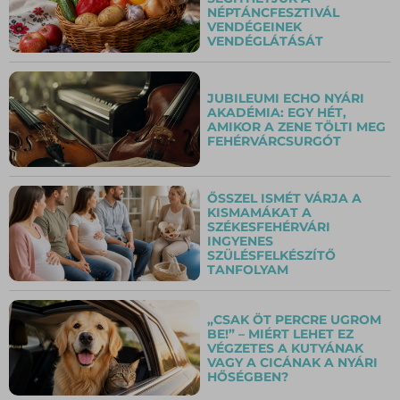
NÉPTÁNCFESZTIVÁL
VENDÉGEINEK
VENDÉGLÁTÁSÁT
JUBILEUMI ECHO NYÁRI
AKADÉMIA: EGY HÉT,
AMIKOR A ZENE TÖLTI MEG
FEHÉRVÁRCSURGÓT
ŐSSZEL ISMÉT VÁRJA A
KISMAMÁKAT A
SZÉKESFEHÉRVÁRI
INGYENES
SZÜLÉSFELKÉSZÍTŐ
TANFOLYAM
„CSAK ÖT PERCRE UGROM
BE!” – MIÉRT LEHET EZ
VÉGZETES A KUTYÁNAK
VAGY A CICÁNAK A NYÁRI
HŐSÉGBEN?