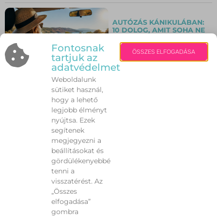
AUTÓZÁS KÁNIKULÁBAN:
10 DOLOG, AMIT SOHA NE
HAGYJ FIGYELMEN KÍVÜL A
NAGY HŐSÉGBEN!
Fontosnak
ÖSSZES ELFOGADÁSA
tartjuk az
adatvédelmet
Weboldalunk
NEM AZ IZZADÁS A
PROBLÉMA – HANEM
sütiket használ,
AMIKOR TÚL SOK. MIT
hogy a lehető
TEHETÜNK A NYÁRI
legjobb élményt
VEREJTÉKEZÉS ELLEN?
nyújtsa. Ezek
segítenek
INGYENES TÁNCFESZTIVÁL
megjegyezni a
VÁRJA A FIATALOKAT
beállításokat és
GÁRDONYBAN A
gördülékenyebbé
SZÉKESFEHÉRVÁRI BALETT
SZÍNHÁZ
tenni a
KÖZREMŰKÖDÉSÉVEL
visszatérést. Az
„Összes
Elöző
1
2
3
…
97
Következő
elfogadása”
gombra