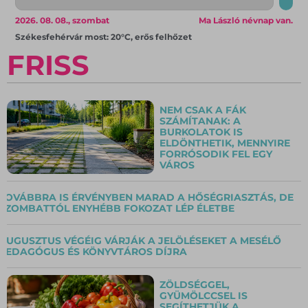
2026. 08. 08., szombat
Ma László névnap van.
Székesfehérvár most: 20°C, erős felhőzet
FRISS
NEM CSAK A FÁK
SZÁMÍTANAK: A
BURKOLATOK IS
ELDÖNTHETIK, MENNYIRE
FORRÓSODIK FEL EGY
VÁROS
TOVÁBBRA IS ÉRVÉNYBEN MARAD A HŐSÉGRIASZTÁS, DE
SZOMBATTÓL ENYHÉBB FOKOZAT LÉP ÉLETBE
AUGUSZTUS VÉGÉIG VÁRJÁK A JELÖLÉSEKET A MESÉLŐ
PEDAGÓGUS ÉS KÖNYVTÁROS DÍJRA
ZÖLDSÉGGEL,
GYÜMÖLCCSEL IS
SEGÍTHETJÜK A