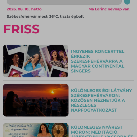
2026. 08. 10., hétfő
Ma Lőrinc névnap van.
Székesfehérvár most: 36°C, tiszta égbolt
FRISS
INGYENES KONCERTTEL
ÉRKEZIK
SZÉKESFEHÉRVÁRRA A
MAGYAR CONTINENTAL
SINGERS
KÜLÖNLEGES ÉGI LÁTVÁNY
SZÉKESFEHÉRVÁRON:
KÖZÖSEN NÉZHETJÜK A
RÉSZLEGES
NAPFOGYATKOZÁST
KÜLÖNLEGES NYÁREST
MÓRON: MEDITÁCIÓ,
AYURVÉDIKUS VACSORA ÉS