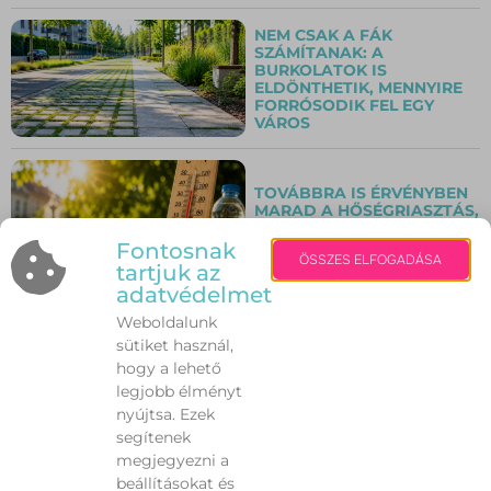
NEM CSAK A FÁK
SZÁMÍTANAK: A
BURKOLATOK IS
ELDÖNTHETIK, MENNYIRE
FORRÓSODIK FEL EGY
VÁROS
TOVÁBBRA IS ÉRVÉNYBEN
MARAD A HŐSÉGRIASZTÁS,
DE SZOMBATTÓL ENYHÉBB
FOKOZAT LÉP ÉLETBE
Fontosnak
ÖSSZES ELFOGADÁSA
tartjuk az
adatvédelmet
Weboldalunk
AUGUSZTUS VÉGÉIG
sütiket használ,
VÁRJÁK A JELÖLÉSEKET A
MESÉLŐ PEDAGÓGUS ÉS
hogy a lehető
KÖNYVTÁROS DÍJRA
legjobb élményt
nyújtsa. Ezek
segítenek
ZÖLDSÉGGEL,
megjegyezni a
GYÜMÖLCCSEL IS
beállításokat és
SEGÍTHETJÜK A