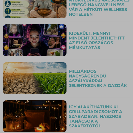
LEBEGŐ HANGWELLNESS
VÁR A HÉTKÚTI WELLNESS
HOTELBEN
KIDERÜLT, MENNYI
MINDENT JELENTHET: ITT
AZ ELSŐ ORSZÁGOS
MÉMKUTATÁS
MILLIÁRDOS
NAGYSÁGRENDŰ
ASZÁLYKÁRRAL
JELENTKEZNEK A GAZDÁK
ÍGY ALAKÍTHATUNK KI
GRILLPARADICSOMOT A
SZABADBAN: HASZNOS
TANÁCSOK A
SZAKÉRTŐTŐL