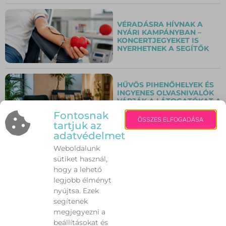
VÉRADÁSRA HÍVNAK A
NYÁRI KAMPÁNYBAN –
KONCERTJEGYEKET IS
NYERHETNEK A SEGÍTŐK
HŰVÖS PIHENŐHELYEK ÉS
INGYENES OLVASNIVALÓK
VÁRJÁK A LÁTOGATÓKAT A
SZENT ISTVÁN KIRÁLY
Fontosnak
MÚZEUMBAN
ÖSSZES ELFOGADÁSA
tartjuk az
adatvédelmet
Weboldalunk
PÉNTEK ÉJFÉLIG MARAD
sütiket használ,
ÉRVÉNYBEN A
HARMADFOKÚ
hogy a lehető
HŐSÉGRIASZTÁS
legjobb élményt
nyújtsa. Ezek
segítenek
megjegyezni a
VILÁGSZÍNVONALÚ
beállításokat és
KONCERTEK VÁRJÁK A