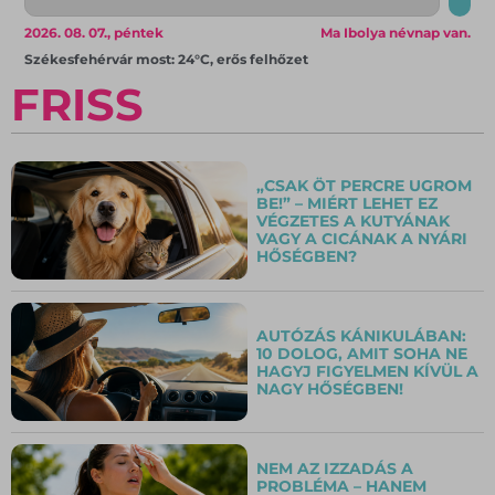
2026. 08. 07., péntek
Ma Ibolya névnap van.
Székesfehérvár most: 24°C, erős felhőzet
FRISS
„CSAK ÖT PERCRE UGROM
BE!” – MIÉRT LEHET EZ
VÉGZETES A KUTYÁNAK
VAGY A CICÁNAK A NYÁRI
HŐSÉGBEN?
AUTÓZÁS KÁNIKULÁBAN:
10 DOLOG, AMIT SOHA NE
HAGYJ FIGYELMEN KÍVÜL A
NAGY HŐSÉGBEN!
NEM AZ IZZADÁS A
PROBLÉMA – HANEM