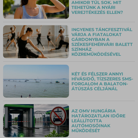
AMIKOR TÚL SOK. MIT
TEHETÜNK A NYÁRI
VEREJTÉKEZÉS ELLEN?
INGYENES TÁNCFESZTIVÁL
VÁRJA A FIATALOKAT
GÁRDONYBAN A
SZÉKESFEHÉRVÁRI BALETT
SZÍNHÁZ
KÖZREMŰKÖDÉSÉVEL
KÉT ÉS FÉLSZER ANNYI
HÍVÁSIDŐ, TÍZSZERES SMS-
FORGALOM A BALATON-
ÁTÚSZÁS CÉLJÁNÁL
AZ OMV HUNGÁRIA
HATÁROZATLAN IDŐRE
LEÁLLÍTOTTA
AUTÓMOSÓINAK
MŰKÖDÉSÉT