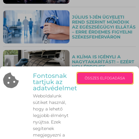
JÚLIUS 1-JÉN ÜGYELETI
REND SZERINT MŰKÖDIK
AZ EGÉSZSÉGÜGYI ELLÁTÁS
– ERRE ÉRDEMES FIGYELNI
SZÉKESFEHÉRVÁRON
A KLÍMA IS IGÉNYLI A
NAGYTAKARÍTÁST! – EZÉRT
NEM ÉRDEMES
ELHANYAGOLNI A
Fontosnak
TISZTÍTÁSÁT
ÖSSZES ELFOGADÁSA
tartjuk az
adatvédelmet
ALOE VERA: A TERMÉSZET
Weboldalunk
ZÖLD ELSŐSEGÉLYE? –
sütiket használ,
EZÉRT TARTJÁK SOKAN A
NYÁR EGYIK
hogy a lehető
LEGHASZNOSABB
legjobb élményt
NÖVÉNYÉNEK
nyújtsa. Ezek
segítenek
megjegyezni a
TÖBB MINT FESZTIVÁL – A