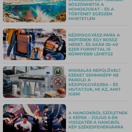
KÖSZÖNHETIK A
HOMOKJUKAT – ÉS A
TÖRTÉNET EGÉSZEN
HIHETETLEN
KÉZIPOGGYÁSZ-PARA A
REPTÉREN: EGY ROSSZ
MÉRET, ÉS AKÁR 30-40
EZER FORINTTAL IS
KÖNNYEBB LEHETSZ
NYARALÁS REPÜLŐVEL?
EZEKET SEMMIKÉPP NE
PAKOLD A
KÉZIPOGGYÁSZBA – ÉS
MUTATJUK, MI AZ, AMIT
IGEN!
A HANGOKBÓL SZÜLETNEK
A KÉPEK – JÚLIUS 5-ÉN
VISSZATÉR A HANGBÓL
KÉP SZÉKESFEHÉRVÁRRA