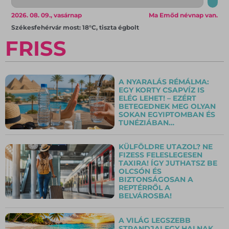
2026. 08. 09., vasárnap
Ma Emőd névnap van.
Székesfehérvár most: 18°C, tiszta égbolt
FRISS
A NYARALÁS RÉMÁLMA:
EGY KORTY CSAPVÍZ IS
ELÉG LEHET! – EZÉRT
BETEGEDNEK MEG OLYAN
SOKAN EGYIPTOMBAN ÉS
TUNÉZIÁBAN…
KÜLFÖLDRE UTAZOL? NE
FIZESS FELESLEGESEN
TAXIRA! ÍGY JUTHATSZ BE
OLCSÓN ÉS
BIZTONSÁGOSAN A
REPTÉRRŐL A
BELVÁROSBA!
A VILÁG LEGSZEBB
STRANDJAI EGY HALNAK