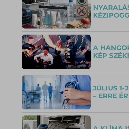
NYARALÁS
KÉZIPOGGY
A HANGOK
KÉP SZÉ
JÚLIUS 1
– ERRE É
A KLÍMA 