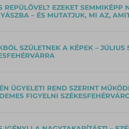
 REPÜLŐVEL? EZEKET SEMMIKÉPP 
ÁSZBA – ÉS MUTATJUK, MI AZ, AMIT
BÓL SZÜLETNEK A KÉPEK – JÚLIUS 
KESFEHÉRVÁRRA
-JÉN ÜGYELETI REND SZERINT MŰKÖD
RDEMES FIGYELNI SZÉKESFEHÉRVÁR
IS IGÉNYLI A NAGYTAKARÍTÁST! – E