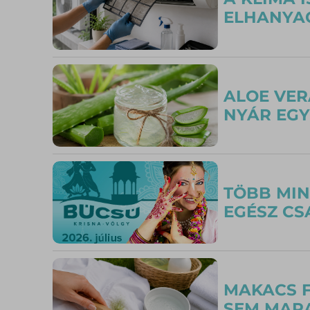
ELHANYAG
ALOE VER
NYÁR EG
TÖBB MIN
EGÉSZ C
MAKACS F
SEM MAR