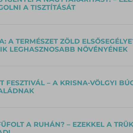
OLNI A TISZTÍTÁSÁT
A: A TERMÉSZET ZÖLD ELSŐSEGÉLYE
YIK LEGHASZNOSABB NÖVÉNYÉNEK
T FESZTIVÁL – A KRISNA-VÖLGYI B
SALÁDNAK
ŰFOLT A RUHÁN? – EZEKKEL A TRÜ
AD!