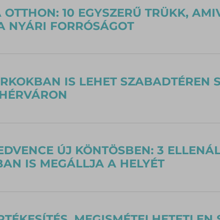
 OTTHON: 10 EGYSZERŰ TRÜKK, AMI
A NYÁRI FORRÓSÁGOT
RKOKBAN IS LEHET SZABADTÉREN 
EHÉRVÁRON
EDVENCE ÚJ KÖNTÖSBEN: 3 ELLENÁ
N IS MEGÁLLJA A HELYÉT
TÉKESÍTÉS, MEGISMÉTELHETETLEN S