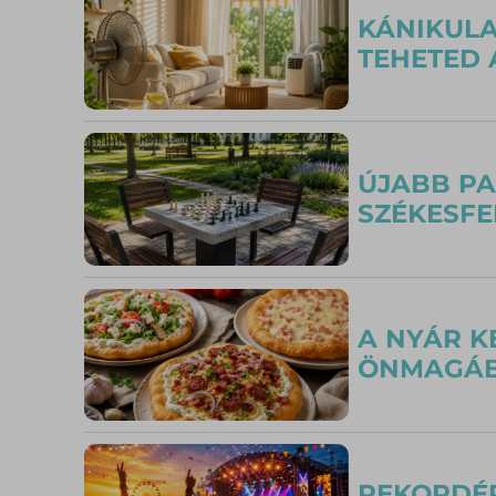
KÁNIKULA
TEHETED 
ÚJABB PA
SZÉKESF
A NYÁR K
ÖNMAGÁBA
REKORDÉR