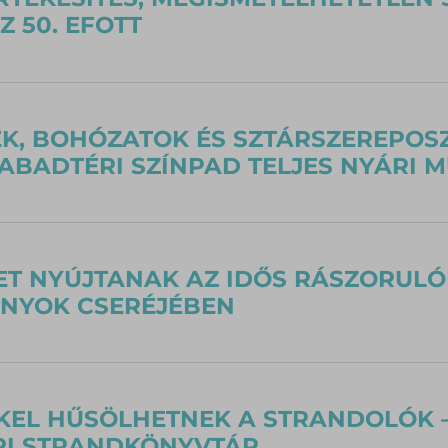
Z 50. EFOTT
K, BOHÓZATOK ÉS SZTÁRSZEREPOSZ
ABADTÉRI SZÍNPAD TELJES NYÁRI 
ET NYÚJTANAK AZ IDŐS RÁSZORULÓ
NYOK CSERÉJÉBEN
EL HŰSÖLHETNEK A STRANDOLÓK –
RI STRANDKÖNYVTÁR