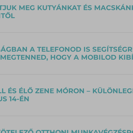
TJUK MEG KUTYÁNKAT ÉS MACSKÁN
ITŐL
ÁGBAN A TELEFONOD IS SEGÍTSÉGRE
MEGTENNED, HOGY A MOBILOD KIBÍ
ILL ÉS ÉLŐ ZENE MÓRON – KÜLÖNLE
S 14-ÉN
KÖTELEZŐ OTTHONI MUNKAVÉGZÉSR