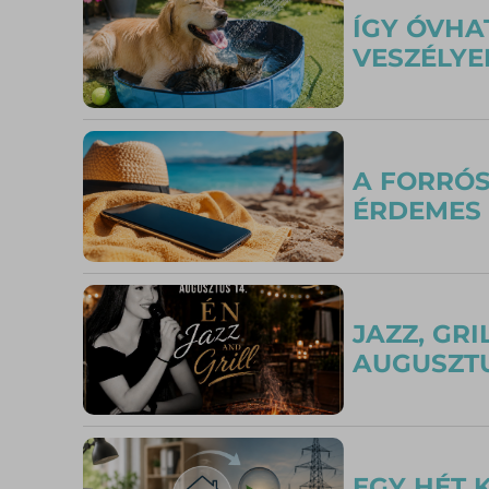
ÍGY ÓVHA
VESZÉLYE
A FORRÓS
ÉRDEMES 
JAZZ, GR
AUGUSZTU
EGY HÉT 