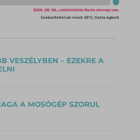
2026. 08. 06., csütörtök
Ma Berta névnap van.
Székesfehérvár most: 25°C, tiszta égbolt
 VESZÉLYBEN – EZEKRE A
ELNI
 MAGA A MOSÓGÉP SZORUL