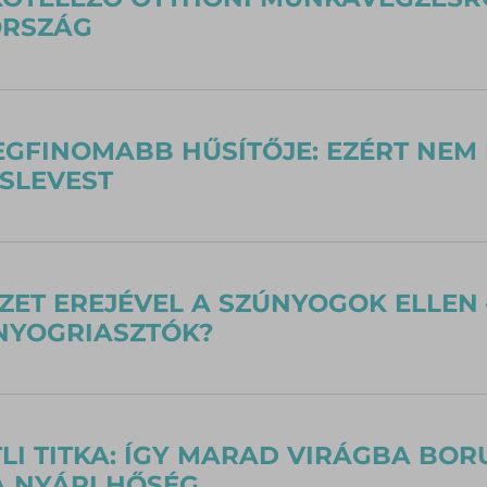
RSZÁG
EGFINOMABB HŰSÍTŐJE: EZÉRT NEM
SLEVEST
ZET EREJÉVEL A SZÚNYOGOK ELLEN
NYOGRIASZTÓK?
LI TITKA: ÍGY MARAD VIRÁGBA BOR
 NYÁRI HŐSÉG