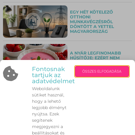
EGY HÉT KÖTELEZŐ
OTTHONI
MUNKAVÉGZÉSRŐL
DÖNTÖTT A YETTEL
MAGYARORSZÁG
A NYÁR LEGFINOMABB
HŰSÍTŐJE: EZÉRT NEM
LEHET MEGUNNI A HIDEG
GYÜMÖLCSLEVEST
Fontosnak
ÖSSZES ELFOGADÁSA
tartjuk az
adatvédelmet
Weboldalunk
A TERMÉSZET EREJÉVEL A
sütiket használ,
SZÚNYOGOK ELLEN –
VALÓBAN MŰKÖDNEK A
hogy a lehető
HÁZI SZÚNYOGRIASZTÓK?
legjobb élményt
nyújtsa. Ezek
segítenek
megjegyezni a
A MUSKÁTLI TITKA: ÍGY
beállításokat és
MARAD VIRÁGBA BORULVA