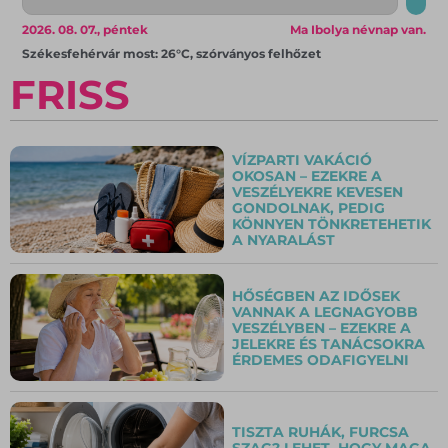
2026. 08. 07., péntek
Ma Ibolya névnap van.
Székesfehérvár most: 26°C, szórványos felhőzet
FRISS
VÍZPARTI VAKÁCIÓ
OKOSAN – EZEKRE A
VESZÉLYEKRE KEVESEN
GONDOLNAK, PEDIG
KÖNNYEN TÖNKRETEHETIK
A NYARALÁST
HŐSÉGBEN AZ IDŐSEK
VANNAK A LEGNAGYOBB
VESZÉLYBEN – EZEKRE A
JELEKRE ÉS TANÁCSOKRA
ÉRDEMES ODAFIGYELNI
TISZTA RUHÁK, FURCSA
SZAG? LEHET, HOGY MAGA