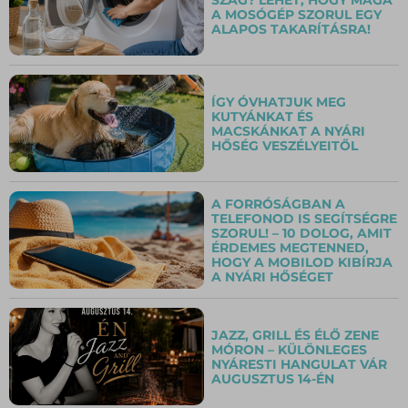
A MOSÓGÉP SZORUL EGY
ALAPOS TAKARÍTÁSRA!
ÍGY ÓVHATJUK MEG
KUTYÁNKAT ÉS
MACSKÁNKAT A NYÁRI
HŐSÉG VESZÉLYEITŐL
A FORRÓSÁGBAN A
TELEFONOD IS SEGÍTSÉGRE
SZORUL! – 10 DOLOG, AMIT
ÉRDEMES MEGTENNED,
HOGY A MOBILOD KIBÍRJA
A NYÁRI HŐSÉGET
JAZZ, GRILL ÉS ÉLŐ ZENE
MÓRON – KÜLÖNLEGES
NYÁRESTI HANGULAT VÁR
AUGUSZTUS 14-ÉN