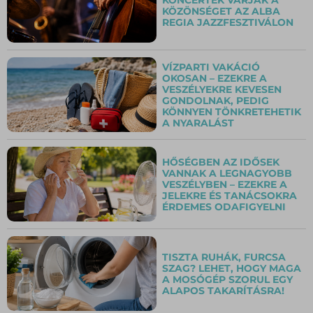
KÖZÖNSÉGET AZ ALBA
REGIA JAZZFESZTIVÁLON
VÍZPARTI VAKÁCIÓ
OKOSAN – EZEKRE A
VESZÉLYEKRE KEVESEN
GONDOLNAK, PEDIG
KÖNNYEN TÖNKRETEHETIK
A NYARALÁST
HŐSÉGBEN AZ IDŐSEK
VANNAK A LEGNAGYOBB
VESZÉLYBEN – EZEKRE A
JELEKRE ÉS TANÁCSOKRA
ÉRDEMES ODAFIGYELNI
TISZTA RUHÁK, FURCSA
SZAG? LEHET, HOGY MAGA
A MOSÓGÉP SZORUL EGY
ALAPOS TAKARÍTÁSRA!