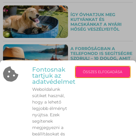
ÍGY ÓVHATJUK MEG
KUTYÁNKAT ÉS
MACSKÁNKAT A NYÁRI
HŐSÉG VESZÉLYEITŐL
A FORRÓSÁGBAN A
TELEFONOD IS SEGÍTSÉGRE
SZORUL! – 10 DOLOG, AMIT
ÉRDEMES MEGTENNED,
HOGY A MOBILOD KIBÍRJA
Fontosnak
ÖSSZES ELFOGADÁSA
A NYÁRI HŐSÉGET
tartjuk az
adatvédelmet
Weboldalunk
JAZZ, GRILL ÉS ÉLŐ ZENE
sütiket használ,
MÓRON – KÜLÖNLEGES
NYÁRESTI HANGULAT VÁR
hogy a lehető
AUGUSZTUS 14-ÉN
legjobb élményt
nyújtsa. Ezek
segítenek
megjegyezni a
EGY HÉT KÖTELEZŐ
OTTHONI
beállításokat és