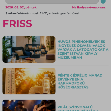
2026. 08. 07., péntek
Ma Ibolya névnap van.
Székesfehérvár most: 24°C, szórványos felhőzet
FRISS
HŰVÖS PIHENŐHELYEK ÉS
INGYENES OLVASNIVALÓK
VÁRJÁK A LÁTOGATÓKAT A
SZENT ISTVÁN KIRÁLY
MÚZEUMBAN
PÉNTEK ÉJFÉLIG MARAD
ÉRVÉNYBEN A
HARMADFOKÚ
HŐSÉGRIASZTÁS
VILÁGSZÍNVONALÚ
KONCERTEK VÁRJÁK A