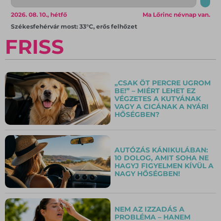
2026. 08. 10., hétfő
Ma Lőrinc névnap van.
Székesfehérvár most: 33°C, erős felhőzet
FRISS
„CSAK ÖT PERCRE UGROM
BE!” – MIÉRT LEHET EZ
VÉGZETES A KUTYÁNAK
VAGY A CICÁNAK A NYÁRI
HŐSÉGBEN?
AUTÓZÁS KÁNIKULÁBAN:
10 DOLOG, AMIT SOHA NE
HAGYJ FIGYELMEN KÍVÜL A
NAGY HŐSÉGBEN!
NEM AZ IZZADÁS A
PROBLÉMA – HANEM