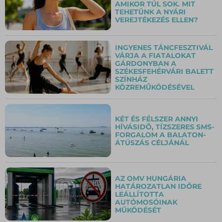
AMIKOR TÚL SOK. MIT
TEHETÜNK A NYÁRI
VEREJTÉKEZÉS ELLEN?
INGYENES TÁNCFESZTIVÁL
VÁRJA A FIATALOKAT
GÁRDONYBAN A
SZÉKESFEHÉRVÁRI BALETT
SZÍNHÁZ
KÖZREMŰKÖDÉSÉVEL
KÉT ÉS FÉLSZER ANNYI
HÍVÁSIDŐ, TÍZSZERES SMS-
FORGALOM A BALATON-
ÁTÚSZÁS CÉLJÁNÁL
AZ OMV HUNGÁRIA
HATÁROZATLAN IDŐRE
LEÁLLÍTOTTA
AUTÓMOSÓINAK
MŰKÖDÉSÉT