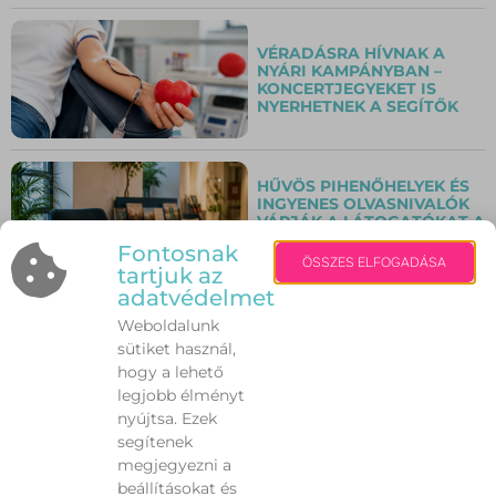
VÉRADÁSRA HÍVNAK A
NYÁRI KAMPÁNYBAN –
KONCERTJEGYEKET IS
NYERHETNEK A SEGÍTŐK
HŰVÖS PIHENŐHELYEK ÉS
INGYENES OLVASNIVALÓK
VÁRJÁK A LÁTOGATÓKAT A
SZENT ISTVÁN KIRÁLY
Fontosnak
MÚZEUMBAN
ÖSSZES ELFOGADÁSA
tartjuk az
adatvédelmet
Weboldalunk
PÉNTEK ÉJFÉLIG MARAD
sütiket használ,
ÉRVÉNYBEN A
HARMADFOKÚ
hogy a lehető
HŐSÉGRIASZTÁS
legjobb élményt
nyújtsa. Ezek
segítenek
megjegyezni a
VILÁGSZÍNVONALÚ
beállításokat és
KONCERTEK VÁRJÁK A