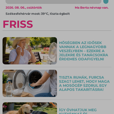
2026. 08. 06., csütörtök
Ma Berta névnap van.
Székesfehérvár most: 39°C, tiszta égbolt
FRISS
HŐSÉGBEN AZ IDŐSEK
VANNAK A LEGNAGYOBB
VESZÉLYBEN – EZEKRE A
JELEKRE ÉS TANÁCSOKRA
ÉRDEMES ODAFIGYELNI
TISZTA RUHÁK, FURCSA
SZAG? LEHET, HOGY MAGA
A MOSÓGÉP SZORUL EGY
ALAPOS TAKARÍTÁSRA!
ÍGY ÓVHATJUK MEG
KUTYÁNKAT ÉS