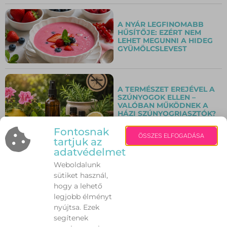
A NYÁR LEGFINOMABB
HŰSÍTŐJE: EZÉRT NEM
LEHET MEGUNNI A HIDEG
GYÜMÖLCSLEVEST
A TERMÉSZET EREJÉVEL A
SZÚNYOGOK ELLEN –
VALÓBAN MŰKÖDNEK A
HÁZI SZÚNYOGRIASZTÓK?
Fontosnak
ÖSSZES ELFOGADÁSA
tartjuk az
adatvédelmet
A MUSKÁTLI TITKA: ÍGY
MARAD VIRÁGBA BORULVA
Weboldalunk
AKKOR IS, AMIKOR
sütiket használ,
TOMBOL A NYÁRI HŐSÉG
hogy a lehető
legjobb élményt
nyújtsa. Ezek
MINDEN MÁSODIK
segítenek
RÉSZTVEVŐ SIKERESEN
LESZOKOTT A