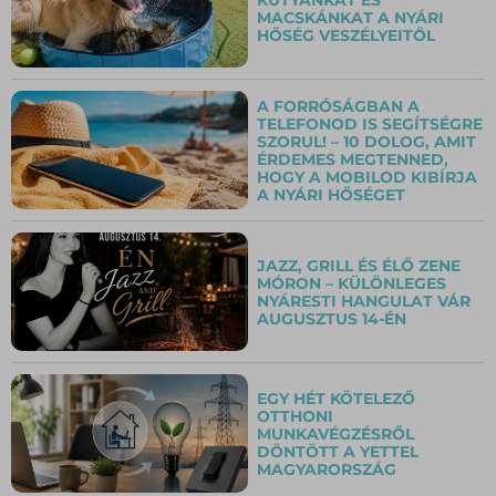
MACSKÁNKAT A NYÁRI
HŐSÉG VESZÉLYEITŐL
A FORRÓSÁGBAN A
TELEFONOD IS SEGÍTSÉGRE
SZORUL! – 10 DOLOG, AMIT
ÉRDEMES MEGTENNED,
HOGY A MOBILOD KIBÍRJA
A NYÁRI HŐSÉGET
JAZZ, GRILL ÉS ÉLŐ ZENE
MÓRON – KÜLÖNLEGES
NYÁRESTI HANGULAT VÁR
AUGUSZTUS 14-ÉN
EGY HÉT KÖTELEZŐ
OTTHONI
MUNKAVÉGZÉSRŐL
DÖNTÖTT A YETTEL
MAGYARORSZÁG