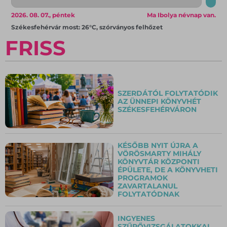
2026. 08. 07., péntek
Ma Ibolya névnap van.
Székesfehérvár most: 26°C, szórványos felhőzet
FRISS
SZERDÁTÓL FOLYTATÓDIK
AZ ÜNNEPI KÖNYVHÉT
SZÉKESFEHÉRVÁRON
KÉSŐBB NYIT ÚJRA A
VÖRÖSMARTY MIHÁLY
KÖNYVTÁR KÖZPONTI
ÉPÜLETE, DE A KÖNYVHETI
PROGRAMOK
ZAVARTALANUL
FOLYTATÓDNAK
INGYENES
SZŰRŐVIZSGÁLATOKKAL