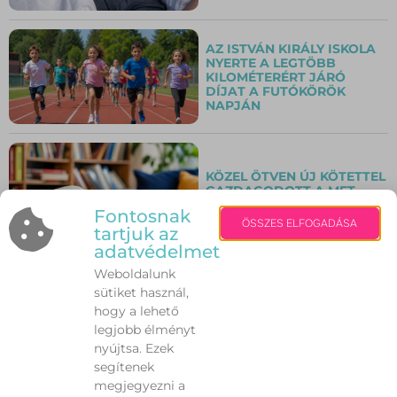
AZ ISTVÁN KIRÁLY ISKOLA
NYERTE A LEGTÖBB
KILOMÉTERÉRT JÁRÓ
DÍJAT A FUTÓKÖRÖK
NAPJÁN
KÖZEL ÖTVEN ÚJ KÖTETTEL
GAZDAGODOTT A MET
ARÉNA KÖNYVES KUCKÓJA
Fontosnak
ÖSSZES ELFOGADÁSA
tartjuk az
adatvédelmet
Weboldalunk
INGYENES ÉVADZÁRÓ
sütiket használ,
KONCERTTEL ZÁRJA A
SZEZONT AZ AKUSZTIKUS
hogy a lehető
ZENEI KLUB
legjobb élményt
nyújtsa. Ezek
segítenek
megjegyezni a
INGYENES NORDIC