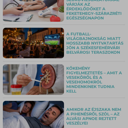
VÁRJÁK AZ
ÉRDEKLŐDŐKET A
FEKETEHEGY–SZÁRAZRÉTI
EGÉSZSÉGNAPON
A FUTBALL-
VILÁGBAJNOKSÁG MIATT
HOSSZABB NYITVATARTÁS
JÖN A SZÉKESFEHÉRVÁRI
BELVÁROSI TERASZOKON
KŐKEMÉNY
FIGYELMEZTETÉS – AMIT A
VESEKŐRŐL ÉS A
VESEHOMOKRÓL
MINDENKINEK TUDNIA
KELL
AMIKOR AZ ÉJSZAKA NEM
A PIHENÉSRŐL SZÓL – AZ
ALVÁSI APNOE REJTETT
VESZÉLYEI