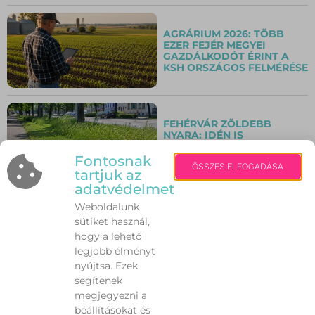
AGRÁRIUM 2026: TÖBB
EZER FEJÉR MEGYEI
GAZDÁLKODÓT ÉRINT A
KSH ORSZÁGOS FELMÉRÉSE
FEHÉRVÁR ZÖLDEBB
NYARA: IDÉN IS
RITKÁBBAN NYÍRJÁK A
FÜVET A VÁROSBAN
Fontosnak
ÖSSZES ELFOGADÁSA
tartjuk az
adatvédelmet
Weboldalunk
NYÁRI HAJHULLÁS:
sütiket használ,
TÉNYLEG A KÁNIKULA
MIATT MARAD TÖBB HAJ A
hogy a lehető
FÉSŰBEN?
legjobb élményt
nyújtsa. Ezek
segítenek
megjegyezni a
A HÉTVÉGI BL-DÖNTŐRE A
beállításokat és
CSAPATOK MELLETT A