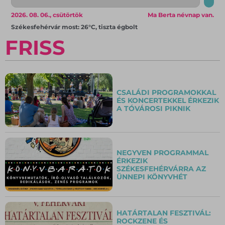
2026. 08. 06., csütörtök
Ma Berta névnap van.
Székesfehérvár most: 26°C, tiszta égbolt
FRISS
CSALÁDI PROGRAMOKKAL
ÉS KONCERTEKKEL ÉRKEZIK
A TÓVÁROSI PIKNIK
NEGYVEN PROGRAMMAL
ÉRKEZIK
SZÉKESFEHÉRVÁRRA AZ
ÜNNEPI KÖNYVHÉT
HATÁRTALAN FESZTIVÁL:
ROCKZENE ÉS