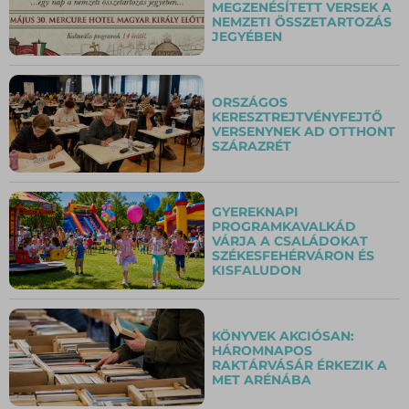
MEGZENÉSÍTETT VERSEK A
NEMZETI ÖSSZETARTOZÁS
JEGYÉBEN
ORSZÁGOS
KERESZTREJTVÉNYFEJTŐ
VERSENYNEK AD OTTHONT
SZÁRAZRÉT
GYEREKNAPI
PROGRAMKAVALKÁD
VÁRJA A CSALÁDOKAT
SZÉKESFEHÉRVÁRON ÉS
KISFALUDON
KÖNYVEK AKCIÓSAN:
HÁROMNAPOS
RAKTÁRVÁSÁR ÉRKEZIK A
MET ARÉNÁBA