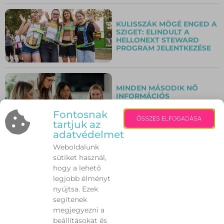
KULISSZÁK MÖGÉ ENGED A
SZIGET: ELINDULT A
HELLONEXT STEWARD
PROGRAM JELENTKEZÉSE
MINDEN MÁSODIK NŐ
INFORMÁCIÓS
TÚLTERHELTSÉGRŐL
SZÁMOL BE
Fontosnak
ÖSSZES ELFOGADÁSA
tartjuk az
adatvédelmet
Weboldalunk
ELEKTROMOS JÁRMŰVEK,
CSALÁDI PROGRAMOK ÉS
sütiket használ,
PIKNIKHANGULAT: JÖN A
hogy a lehető
MENŐ JÖVŐ
legjobb élményt
SZÉKESFEHÉRVÁRON
nyújtsa. Ezek
segítenek
megjegyezni a
KORTÁRS ALKOTÁSOK
beállításokat és
LEPIK EL A MÚZEUMOT: