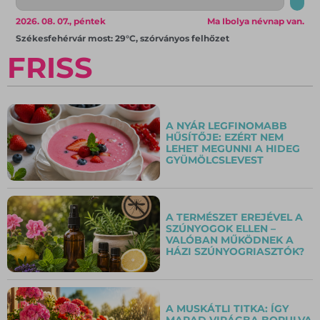
2026. 08. 07., péntek
Ma Ibolya névnap van.
Székesfehérvár most: 29°C, szórványos felhőzet
FRISS
A NYÁR LEGFINOMABB
HŰSÍTŐJE: EZÉRT NEM
LEHET MEGUNNI A HIDEG
GYÜMÖLCSLEVEST
A TERMÉSZET EREJÉVEL A
SZÚNYOGOK ELLEN –
VALÓBAN MŰKÖDNEK A
HÁZI SZÚNYOGRIASZTÓK?
A MUSKÁTLI TITKA: ÍGY
MARAD VIRÁGBA BORULVA