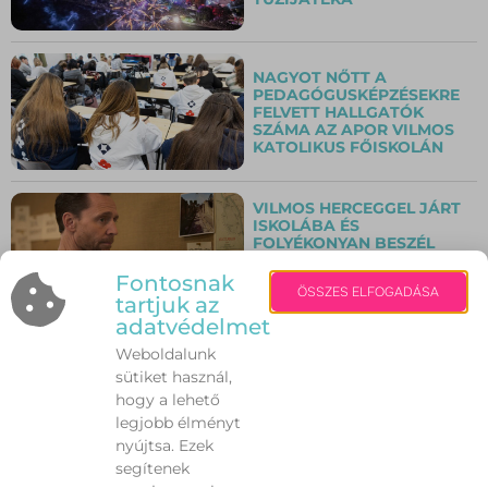
NAGYOT NŐTT A
PEDAGÓGUSKÉPZÉSEKRE
FELVETT HALLGATÓK
SZÁMA AZ APOR VILMOS
KATOLIKUS FŐISKOLÁN
VILMOS HERCEGGEL JÁRT
ISKOLÁBA ÉS
FOLYÉKONYAN BESZÉL
ÓGÖRÖGÜL – 5+1 MEGLEPŐ
TÉNY TOM
Fontosnak
ÖSSZES ELFOGADÁSA
HIDDLESTONRÓL
tartjuk az
adatvédelmet
Weboldalunk
NŐ A LOGISZTIKA, DE A
sütiket használ,
KÖZÉPMEZŐNY NYERESÉGE
85 SZÁZALÉKKAL ESETT
hogy a lehető
VISSZA
legjobb élményt
nyújtsa. Ezek
segítenek