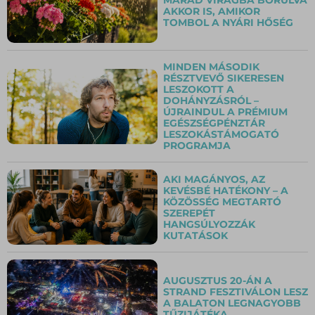
AKKOR IS, AMIKOR
TOMBOL A NYÁRI HŐSÉG
MINDEN MÁSODIK
RÉSZTVEVŐ SIKERESEN
LESZOKOTT A
DOHÁNYZÁSRÓL –
ÚJRAINDUL A PRÉMIUM
EGÉSZSÉGPÉNZTÁR
LESZOKÁSTÁMOGATÓ
PROGRAMJA
AKI MAGÁNYOS, AZ
KEVÉSBÉ HATÉKONY – A
KÖZÖSSÉG MEGTARTÓ
SZEREPÉT
HANGSÚLYOZZÁK
KUTATÁSOK
AUGUSZTUS 20-ÁN A
STRAND FESZTIVÁLON LESZ
A BALATON LEGNAGYOBB
TŰZIJÁTÉKA