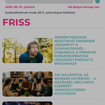
2026. 08. 07., péntek
Ma Ibolya névnap van.
Székesfehérvár most: 26°C, szórványos felhőzet
FRISS
MINDEN MÁSODIK
RÉSZTVEVŐ SIKERESEN
LESZOKOTT A
DOHÁNYZÁSRÓL –
ÚJRAINDUL A PRÉMIUM
EGÉSZSÉGPÉNZTÁR
LESZOKÁSTÁMOGATÓ
PROGRAMJA
AKI MAGÁNYOS, AZ
KEVÉSBÉ HATÉKONY – A
KÖZÖSSÉG MEGTARTÓ
SZEREPÉT
HANGSÚLYOZZÁK
KUTATÁSOK