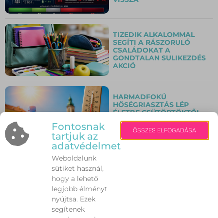
TIZEDIK ALKALOMMAL
SEGÍTI A RÁSZORULÓ
CSALÁDOKAT A
GONDTALAN SULIKEZDÉS
AKCIÓ
HARMADFOKÚ
HŐSÉGRIASZTÁS LÉP
ÉLETBE CSÜTÖRTÖKTŐL –
ERRE KÉRIK A
Fontosnak
FEHÉRVÁRIAKAT
ÖSSZES ELFOGADÁSA
tartjuk az
adatvédelmet
Weboldalunk
BEZÁRT A KÖZPONTI
KÖNYVTÁR, DE A
sütiket használ,
LEGFONTOSABB
hogy a lehető
SZOLGÁLTATÁSOK
legjobb élményt
TOVÁBBRA IS ELÉRHETŐK
nyújtsa. Ezek
segítenek