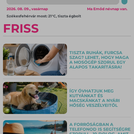
2026. 08. 09., vasárnap
Ma Emőd névnap van.
Székesfehérvár most: 21°C, tiszta égbolt
FRISS
TISZTA RUHÁK, FURCSA
SZAG? LEHET, HOGY MAGA
A MOSÓGÉP SZORUL EGY
ALAPOS TAKARÍTÁSRA!
ÍGY ÓVHATJUK MEG
KUTYÁNKAT ÉS
MACSKÁNKAT A NYÁRI
HŐSÉG VESZÉLYEITŐL
A FORRÓSÁGBAN A
TELEFONOD IS SEGÍTSÉGRE
SZORUL! – 10 DOLOG, AMIT