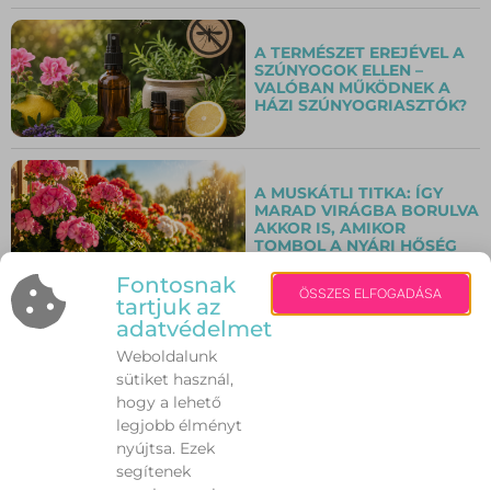
A TERMÉSZET EREJÉVEL A
SZÚNYOGOK ELLEN –
VALÓBAN MŰKÖDNEK A
HÁZI SZÚNYOGRIASZTÓK?
A MUSKÁTLI TITKA: ÍGY
MARAD VIRÁGBA BORULVA
AKKOR IS, AMIKOR
TOMBOL A NYÁRI HŐSÉG
Fontosnak
ÖSSZES ELFOGADÁSA
tartjuk az
MINDEN MÁSODIK
adatvédelmet
RÉSZTVEVŐ SIKERESEN
LESZOKOTT A
Weboldalunk
DOHÁNYZÁSRÓL –
sütiket használ,
ÚJRAINDUL A PRÉMIUM
hogy a lehető
EGÉSZSÉGPÉNZTÁR
LESZOKÁSTÁMOGATÓ
legjobb élményt
PROGRAMJA
nyújtsa. Ezek
segítenek
AKI MAGÁNYOS, AZ