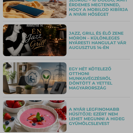
ÉRDEMES MEGTENNED,
HOGY A MOBILOD KIBÍRJA
A NYÁRI HŐSÉGET
JAZZ, GRILL ÉS ÉLŐ ZENE
MÓRON – KÜLÖNLEGES
NYÁRESTI HANGULAT VÁR
AUGUSZTUS 14-ÉN
EGY HÉT KÖTELEZŐ
OTTHONI
MUNKAVÉGZÉSRŐL
DÖNTÖTT A YETTEL
MAGYARORSZÁG
A NYÁR LEGFINOMABB
HŰSÍTŐJE: EZÉRT NEM
LEHET MEGUNNI A HIDEG
GYÜMÖLCSLEVEST