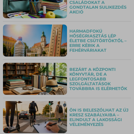
CSALÁDOKAT A
GONDTALAN SULIKEZDÉS
AKCIÓ
HARMADFOKÚ
HŐSÉGRIASZTÁS LÉP
ÉLETBE CSÜTÖRTÖKTŐL –
ERRE KÉRIK A
FEHÉRVÁRIAKAT
BEZÁRT A KÖZPONTI
KÖNYVTÁR, DE A
LEGFONTOSABB
SZOLGÁLTATÁSOK
TOVÁBBRA IS ELÉRHETŐK
ÖN IS BELESZÓLHAT AZ ÚJ
KRESZ SZABÁLYAIBA –
ELINDULT A LAKOSSÁGI
VÉLEMÉNYEZÉS