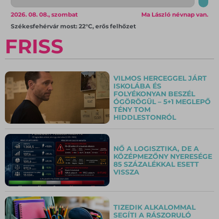
2026. 08. 08., szombat
Ma László névnap van.
Székesfehérvár most: 22°C, erős felhőzet
FRISS
VILMOS HERCEGGEL JÁRT
ISKOLÁBA ÉS
FOLYÉKONYAN BESZÉL
ÓGÖRÖGÜL – 5+1 MEGLEPŐ
TÉNY TOM
HIDDLESTONRÓL
NŐ A LOGISZTIKA, DE A
KÖZÉPMEZŐNY NYERESÉGE
85 SZÁZALÉKKAL ESETT
VISSZA
TIZEDIK ALKALOMMAL
SEGÍTI A RÁSZORULÓ