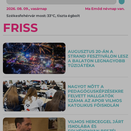
2026. 08. 09., vasárnap
Ma Emőd névnap van.
Székesfehérvár most: 33°C, tiszta égbolt
FRISS
AUGUSZTUS 20-ÁN A
STRAND FESZTIVÁLON LESZ
A BALATON LEGNAGYOBB
TŰZIJÁTÉKA
NAGYOT NŐTT A
PEDAGÓGUSKÉPZÉSEKRE
FELVETT HALLGATÓK
SZÁMA AZ APOR VILMOS
KATOLIKUS FŐISKOLÁN
VILMOS HERCEGGEL JÁRT
ISKOLÁBA ÉS
FOLYÉKONYAN BESZÉL