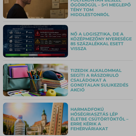
ÓGÖRÖGÜL – 5+1 MEGLEPŐ
TÉNY TOM
HIDDLESTONRÓL
NŐ A LOGISZTIKA, DE A
KÖZÉPMEZŐNY NYERESÉGE
85 SZÁZALÉKKAL ESETT
VISSZA
TIZEDIK ALKALOMMAL
SEGÍTI A RÁSZORULÓ
CSALÁDOKAT A
GONDTALAN SULIKEZDÉS
AKCIÓ
HARMADFOKÚ
HŐSÉGRIASZTÁS LÉP
ÉLETBE CSÜTÖRTÖKTŐL –
ERRE KÉRIK A
FEHÉRVÁRIAKAT