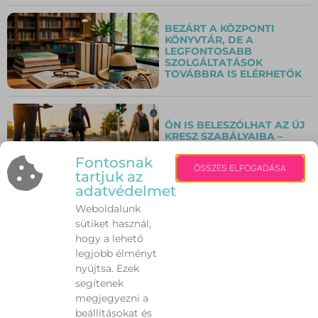
BEZÁRT A KÖZPONTI
KÖNYVTÁR, DE A
LEGFONTOSABB
SZOLGÁLTATÁSOK
TOVÁBBRA IS ELÉRHETŐK
ÖN IS BELESZÓLHAT AZ ÚJ
KRESZ SZABÁLYAIBA –
ELINDULT A LAKOSSÁGI
VÉLEMÉNYEZÉS
Fontosnak
ÖSSZES ELFOGADÁSA
tartjuk az
adatvédelmet
Weboldalunk
REKORDSZÁMÚ, 1600
sütiket használ,
JELENTKEZŐ A
hogy a lehető
KODOLÁNYIN!
legjobb élményt
nyújtsa. Ezek
segítenek
megjegyezni a
ÚJ ARCULATOT KAP A
CSÓNAKÁZÓ-TÓ
beállításokat és