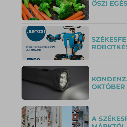
ŐSZI EGÉS
SZÉKESFE
ROBOTKÉ
KONDENZÁ
OKTÓBER
A SZÉKES
MÁRKTÓL