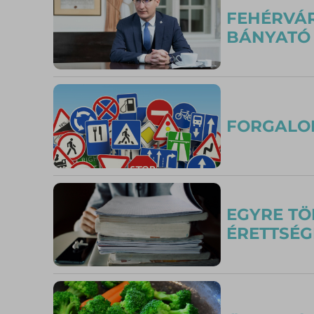
FEHÉRVÁR
BÁNYATÓ
FORGALO
EGYRE TÖ
ÉRETTSÉG