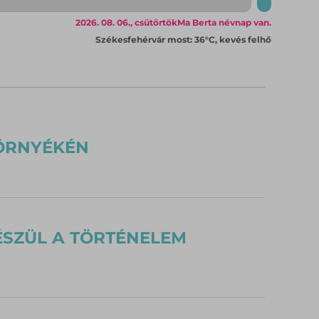
2026. 08. 06., csütörtök
Ma Berta névnap van.
Székesfehérvár most: 36°C, kevés felhő
ÖRNYÉKÉN
ÉSZÜL A TÖRTÉNELEM