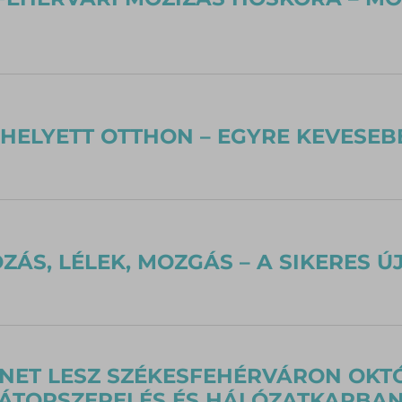
HELYETT OTTHON – EGYRE KEVESE
ZÁS, LÉLEK, MOZGÁS – A SIKERES Ú
ET LESZ SZÉKESFEHÉRVÁRON OKTÓ
TORSZERELÉS ÉS HÁLÓZATKARBAN