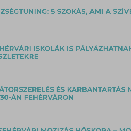
ZSÉGTUNING: 5 SZOKÁS, AMI A SZÍVE
HÉRVÁRI ISKOLÁK IS PÁLYÁZHATNA
SZLETEKRE
TORSZERELÉS ÉS KARBANTARTÁS M
 30-ÁN FEHÉRVÁRON
FEHÉRVÁRI MOZIZÁS HŐSKORA – MO