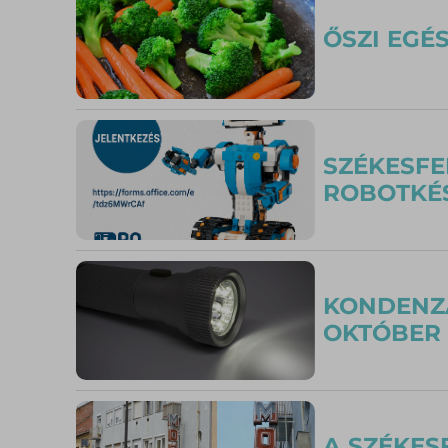
ŐSZI EGÉS
SZÉKESFE
ROBOTKÉ
KONDENZÁ
OKTÓBER
A SZÉKES