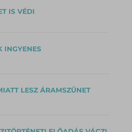
T IS VÉDI
K INGYENES
IATT LESZ ÁRAMSZÜNET
ZITÖRTÉNETI ELŐADÁS VÁCZI