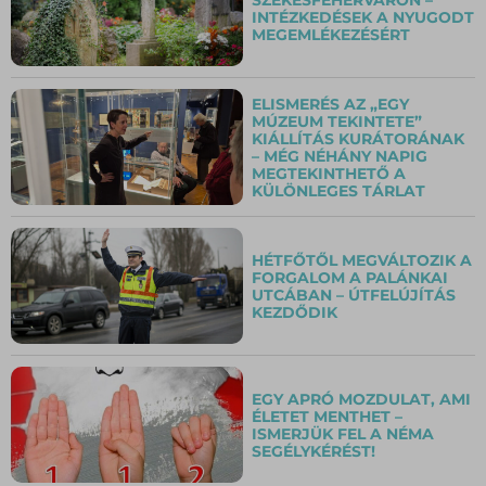
INTÉZKEDÉSEK A NYUGODT
MEGEMLÉKEZÉSÉRT
ELISMERÉS AZ „EGY
MÚZEUM TEKINTETE”
KIÁLLÍTÁS KURÁTORÁNAK
– MÉG NÉHÁNY NAPIG
MEGTEKINTHETŐ A
KÜLÖNLEGES TÁRLAT
HÉTFŐTŐL MEGVÁLTOZIK A
FORGALOM A PALÁNKAI
UTCÁBAN – ÚTFELÚJÍTÁS
KEZDŐDIK
EGY APRÓ MOZDULAT, AMI
ÉLETET MENTHET –
ISMERJÜK FEL A NÉMA
SEGÉLYKÉRÉST!