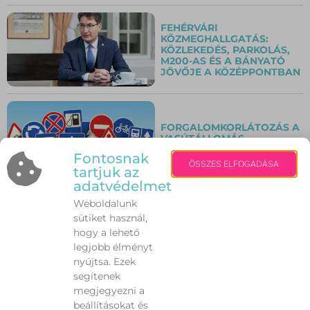
FEHÉRVÁRI
KÖZMEGHALLGATÁS:
KÖZLEKEDÉS, PARKOLÁS,
M200-AS ÉS A BÁNYATÓ
JÖVŐJE A KÖZÉPPONTBAN
FORGALOMKORLÁTOZÁS A
VASÚTÁLLOMÁS
KÖRNYÉKÉN
Fontosnak
ÖSSZES ELFOGADÁSA
tartjuk az
adatvédelmet
Weboldalunk
EGYRE TÖBB FEHÉRVÁRI
sütiket használ,
DIÁK DIGITÁLISAN KÉSZÜL
A TÖRTÉNELEM
hogy a lehető
ÉRETTSÉGIRE
legjobb élményt
nyújtsa. Ezek
segítenek
megjegyezni a
ŐSZI EGÉSZSÉGTUNING: 5
beállításokat és