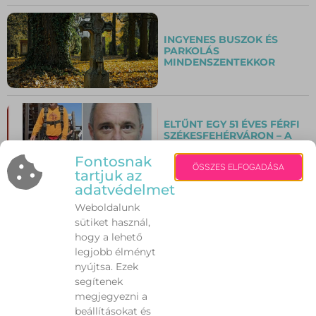
INGYENES BUSZOK ÉS
PARKOLÁS
MINDENSZENTEKKOR
ELTŰNT EGY 51 ÉVES FÉRFI
SZÉKESFEHÉRVÁRON – A
RENDŐRSÉG A LAKOSSÁG
SEGÍTSÉGÉT KÉRI
Fontosnak
ÖSSZES ELFOGADÁSA
tartjuk az
adatvédelmet
Weboldalunk
KEGYELETI NAPOK
sütiket használ,
SZÉKESFEHÉRVÁRON –
INTÉZKEDÉSEK A NYUGODT
hogy a lehető
MEGEMLÉKEZÉSÉRT
legjobb élményt
nyújtsa. Ezek
segítenek
ELISMERÉS AZ „EGY
megjegyezni a
MÚZEUM TEKINTETE”
beállításokat és
KIÁLLÍTÁS KURÁTORÁNAK