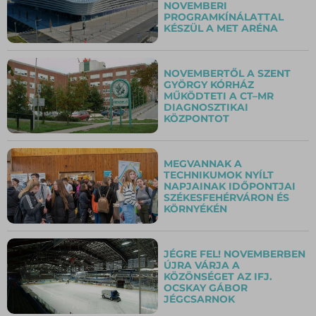
NOVEMBERI
PROGRAMKÍNÁLATTAL
KÉSZÜL A MET ARÉNA
NOVEMBERTŐL A SZENT
GYÖRGY KÓRHÁZ
MŰKÖDTETI A CT–MR
DIAGNOSZTIKAI
KÖZPONTOT
MEGVANNAK A
TECHNIKUMOK NYÍLT
NAPJAINAK IDŐPONTJAI
SZÉKESFEHÉRVÁRON ÉS
KÖRNYÉKÉN
JÉGRE FEL! NOVEMBERBEN
ÚJRA VÁRJA A
KÖZÖNSÉGET AZ IFJ.
OCSKAY GÁBOR
JÉGCSARNOK