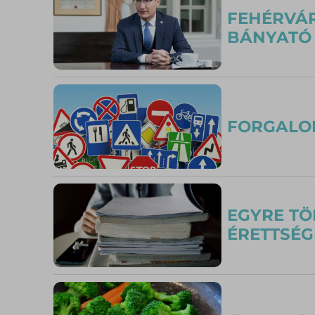
FEHÉRVÁR
BÁNYATÓ
FORGALO
EGYRE TÖ
ÉRETTSÉG