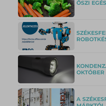
ŐSZI EGÉS
SZÉKESFE
ROBOTKÉ
KONDENZÁ
OKTÓBER
A SZÉKES
MÁRKTÓL