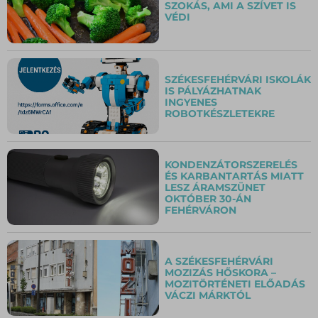
SZOKÁS, AMI A SZÍVET IS
VÉDI
SZÉKESFEHÉRVÁRI ISKOLÁK
IS PÁLYÁZHATNAK
INGYENES
ROBOTKÉSZLETEKRE
KONDENZÁTORSZERELÉS
ÉS KARBANTARTÁS MIATT
LESZ ÁRAMSZÜNET
OKTÓBER 30-ÁN
FEHÉRVÁRON
A SZÉKESFEHÉRVÁRI
MOZIZÁS HŐSKORA –
MOZITÖRTÉNETI ELŐADÁS
VÁCZI MÁRKTÓL