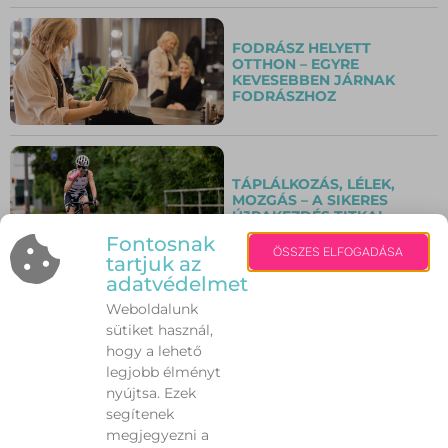
FODRÁSZ HELYETT
OTTHON – EGYRE
KEVESEBBEN JÁRNAK
FODRÁSZHOZ
TÁPLÁLKOZÁS, LÉLEK,
MOZGÁS – A SIKERES
ÚJRAKEZDÉS TITKAI
Fontosnak
ÖSSZES ELFOGADÁSA
tartjuk az
adatvédelmet
ÁRAMSZÜNET LESZ
SZÉKESFEHÉRVÁRON
Weboldalunk
OKTÓBER 30-ÁN –
sütiket használ,
KONDENZÁTORSZERELÉS
hogy a lehető
ÉS
HÁLÓZATKARBANTARTÁS
legjobb élményt
MIATT
nyújtsa. Ezek
segítenek
megjegyezni a
ONLINE FOGADÓÓRÁN