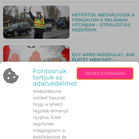
HÉTFŐTŐL MEGVÁLTOZIK A
FORGALOM A PALÁNKAI
UTCÁBAN – ÚTFELÚJÍTÁS
KEZDŐDIK
EGY APRÓ MOZDULAT, AMI
ÉLETET MENTHET –
ISMERJÜK FEL A NÉMA
SEGÉLYKÉRÉST!
Fontosnak
ÖSSZES ELFOGADÁSA
tartjuk az
adatvédelmet
Weboldalunk
FEHÉRVÁRI
KÖZMEGHALLGATÁS:
sütiket használ,
KÖZLEKEDÉS, PARKOLÁS,
hogy a lehető
M200-AS ÉS A BÁNYATÓ
legjobb élményt
JÖVŐJE A KÖZÉPPONTBAN
nyújtsa. Ezek
segítenek
megjegyezni a
FORGALOMKORLÁTOZÁS A
beállításokat és