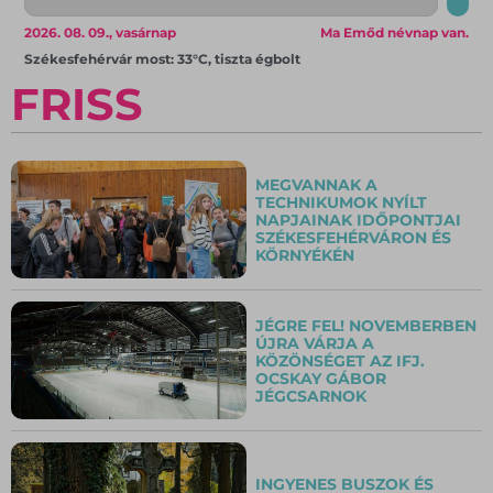
2026. 08. 09., vasárnap
Ma Emőd névnap van.
Székesfehérvár most: 33°C, tiszta égbolt
FRISS
MEGVANNAK A
TECHNIKUMOK NYÍLT
NAPJAINAK IDŐPONTJAI
SZÉKESFEHÉRVÁRON ÉS
KÖRNYÉKÉN
JÉGRE FEL! NOVEMBERBEN
ÚJRA VÁRJA A
KÖZÖNSÉGET AZ IFJ.
OCSKAY GÁBOR
JÉGCSARNOK
INGYENES BUSZOK ÉS