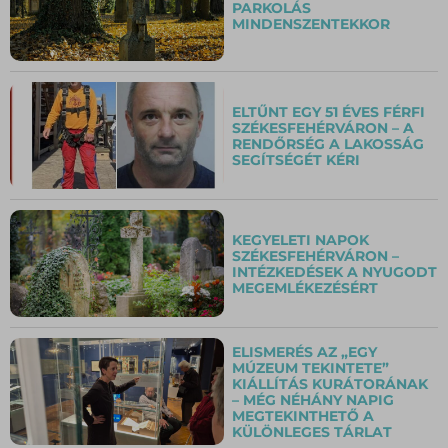
PARKOLÁS
MINDENSZENTEKKOR
ELTŰNT EGY 51 ÉVES FÉRFI
SZÉKESFEHÉRVÁRON – A
RENDŐRSÉG A LAKOSSÁG
SEGÍTSÉGÉT KÉRI
KEGYELETI NAPOK
SZÉKESFEHÉRVÁRON –
INTÉZKEDÉSEK A NYUGODT
MEGEMLÉKEZÉSÉRT
ELISMERÉS AZ „EGY
MÚZEUM TEKINTETE”
KIÁLLÍTÁS KURÁTORÁNAK
– MÉG NÉHÁNY NAPIG
MEGTEKINTHETŐ A
KÜLÖNLEGES TÁRLAT