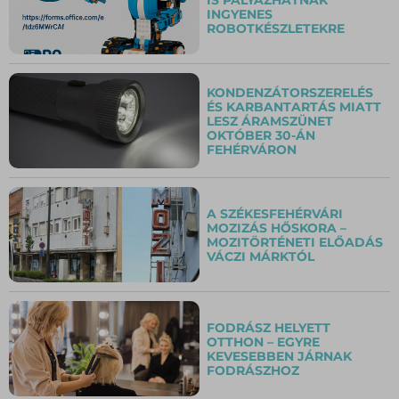
INGYENES
ROBOTKÉSZLETEKRE
KONDENZÁTORSZERELÉS
ÉS KARBANTARTÁS MIATT
LESZ ÁRAMSZÜNET
OKTÓBER 30-ÁN
FEHÉRVÁRON
A SZÉKESFEHÉRVÁRI
MOZIZÁS HŐSKORA –
MOZITÖRTÉNETI ELŐADÁS
VÁCZI MÁRKTÓL
FODRÁSZ HELYETT
OTTHON – EGYRE
KEVESEBBEN JÁRNAK
FODRÁSZHOZ