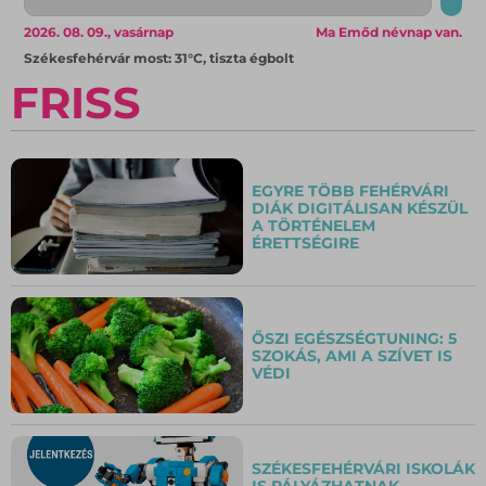
2026. 08. 09., vasárnap
Ma Emőd névnap van.
Székesfehérvár most: 31°C, tiszta égbolt
FRISS
EGYRE TÖBB FEHÉRVÁRI
DIÁK DIGITÁLISAN KÉSZÜL
A TÖRTÉNELEM
ÉRETTSÉGIRE
ŐSZI EGÉSZSÉGTUNING: 5
SZOKÁS, AMI A SZÍVET IS
VÉDI
SZÉKESFEHÉRVÁRI ISKOLÁK
IS PÁLYÁZHATNAK