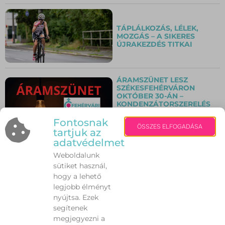
TÁPLÁLKOZÁS, LÉLEK,
MOZGÁS – A SIKERES
ÚJRAKEZDÉS TITKAI
ÁRAMSZÜNET LESZ
SZÉKESFEHÉRVÁRON
OKTÓBER 30-ÁN –
KONDENZÁTORSZERELÉS
ÉS
HÁLÓZATKARBANTARTÁS
Fontosnak
ÖSSZES ELFOGADÁSA
MIATT
tartjuk az
adatvédelmet
Weboldalunk
ONLINE FOGADÓÓRÁN
sütiket használ,
VÁRJA A FEHÉRVÁRIAKAT
A POLGÁRMESTER
hogy a lehető
SZERDÁN
legjobb élményt
nyújtsa. Ezek
segítenek
megjegyezni a
LOMBIK, MENOPAUZA,