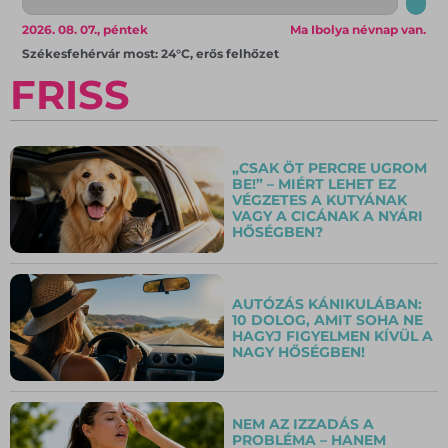
2026. 08. 07., péntek
Ma Ibolya névnap van.
Székesfehérvár most: 24°C, erős felhőzet
FRISS
„CSAK ÖT PERCRE UGROM
BE!” – MIÉRT LEHET EZ
VÉGZETES A KUTYÁNAK
VAGY A CICÁNAK A NYÁRI
HŐSÉGBEN?
AUTÓZÁS KÁNIKULÁBAN:
10 DOLOG, AMIT SOHA NE
HAGYJ FIGYELMEN KÍVÜL A
NAGY HŐSÉGBEN!
NEM AZ IZZADÁS A
PROBLÉMA – HANEM