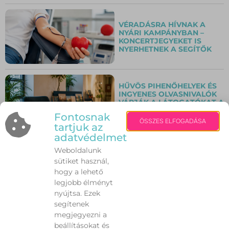
VÉRADÁSRA HÍVNAK A
NYÁRI KAMPÁNYBAN –
KONCERTJEGYEKET IS
NYERHETNEK A SEGÍTŐK
HŰVÖS PIHENŐHELYEK ÉS
INGYENES OLVASNIVALÓK
VÁRJÁK A LÁTOGATÓKAT A
SZENT ISTVÁN KIRÁLY
Fontosnak
MÚZEUMBAN
ÖSSZES ELFOGADÁSA
tartjuk az
adatvédelmet
Weboldalunk
PÉNTEK ÉJFÉLIG MARAD
sütiket használ,
ÉRVÉNYBEN A
HARMADFOKÚ
hogy a lehető
HŐSÉGRIASZTÁS
legjobb élményt
nyújtsa. Ezek
segítenek
megjegyezni a
VILÁGSZÍNVONALÚ
beállításokat és
KONCERTEK VÁRJÁK A