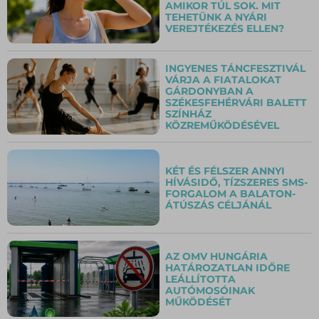
AMIKOR TÚL SOK. MIT
TEHETÜNK A NYÁRI
VEREJTÉKEZÉS ELLEN?
INGYENES TÁNCFESZTIVÁL
VÁRJA A FIATALOKAT
GÁRDONYBAN A
SZÉKESFEHÉRVÁRI BALETT
SZÍNHÁZ
KÖZREMŰKÖDÉSÉVEL
KÉT ÉS FÉLSZER ANNYI
HÍVÁSIDŐ, TÍZSZERES SMS-
FORGALOM A BALATON-
ÁTÚSZÁS CÉLJÁNÁL
AZ OMV HUNGÁRIA
HATÁROZATLAN IDŐRE
LEÁLLÍTOTTA
AUTÓMOSÓINAK
MŰKÖDÉSÉT